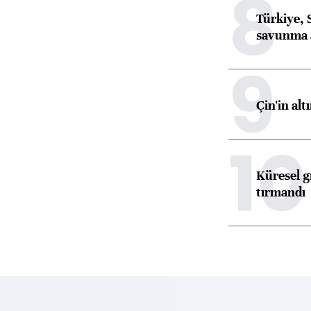
8
Türkiye, 
savunma 
9
Çin'in alt
10
Küresel gı
tırmandı