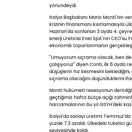
yönündeydi.
İtalya Başbakanı Mario Monti'nin ver
krizinin finansmanı kısıtlamasıyla ülk
Haziran'da sonlanan 3 ayda 4. çeyreğ
enerji üreticisi Enel SpA'nın CEO'su 
ekonomik toparlanmanın gerçekleşme
"Umuyorum sıçrama olacak, ben de h
çalışıyoruz" diyen Conti, ilk 6 ayda
düşüşlerin hız kesmesini beklediğini,
sıçrama olacağını düşündüklerini ifad
Monti hükümeti resesyonun derinliğ
geçtiğimiz hafta bütçe açığı tahminle
harcamalarının bu yıl GSYH'deki kaz
İtalya'da sanayi üretimi Temmuz'da a
yüzde 7.3 azaldı. Ülkedeki tüketici gü
seviyesinde kaldı.