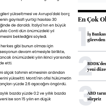
gileri yükseltmesi ve Avrupa'daki borç
En Çok O
enin gayrisafi yurtiçi hasılası 30
1
inde de daraldı. İtalya'nın en büyük
Fulvio Conti dün önümüzdeki yıl
İş Banka
sini beklediğini söyledi.
görevden 
erkes gibi bunun olması için
2
 resesyonun devam etmesiyle birlikte,
 ancak önümüzdeki yılın ikinci yarısında
e etti.
BDDK'den 
yeni düz
ini alçak tahmin etmesinin ardından
rini yükseltti. Monti'nin ofisi hükümetin
3
ançları yüzde 2.6 aşacağını öngördü.
ABD tarım
ylık bazda yüzde 0.2 ve yıllık bazda
sürpriz
veni ise son 15 yılın en düşük