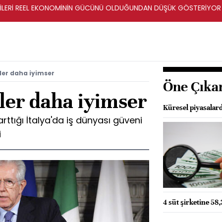
ERİLERİ REEL EKONOMİNİN GÜCÜNÜ OLDUĞUNDAN DÜŞÜK GÖSTERİYOR
iler daha iyimser
Öne Çıka
iler daha iyimser
Küresel piyasalar
arttığı İtalya'da iş dünyası güveni
i
4 süt şirketine 58