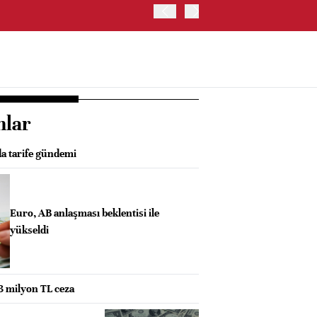
ABD HAZİNE BAKANLIĞI, 
nlar
da tarife gündemi
Euro, AB anlaşması beklentisi ile
yükseldi
,3 milyon TL ceza