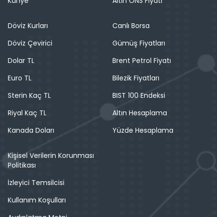
Künye
Altın ONS Fiyatı
Döviz Kurları
Canlı Borsa
Döviz Çevirici
Gümüş Fiyatları
Dolar TL
Brent Petrol Fiyatı
Euro TL
Bilezik Fiyatları
Sterin Kaç TL
BIST 100 Endeksi
Riyal Kaç TL
Altın Hesaplama
Kanada Doları
Yüzde Hesaplama
Kişisel Verilerin Korunması
Politikası
İzleyici Temsilcisi
Kullanım Koşulları