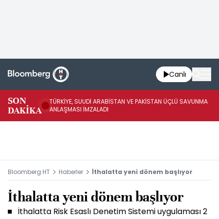
Canlı
SON
TÜRKİYE, SUUDİ ARABİSTAN VE PAKİSTAN ÜÇLÜ SAVUNMA
TR
DAKİKA
ANLAŞMASI İMZALADI
BN
Bloomberg HT
Haberler
İthalatta yeni dönem başlıyor
İthalatta yeni dönem başlıyor
İthalatta Risk Esaslı Denetim Sistemi uygulaması 2