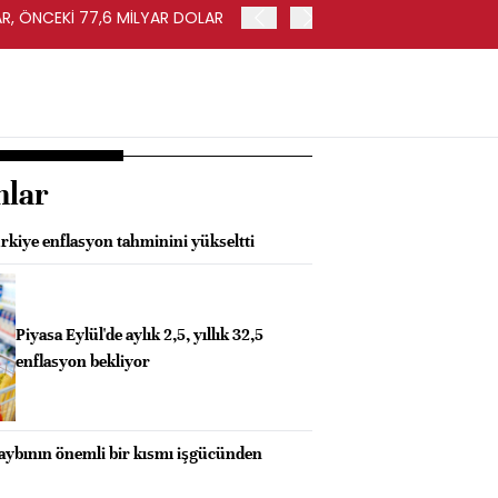
AR, ÖNCEKİ 77,6 MİLYAR DOLAR
ABD'DE İHRACAT HAZİRAN'
nlar
kiye enflasyon tahminini yükseltti
Piyasa Eylül'de aylık 2,5, yıllık 32,5
enflasyon bekliyor
kaybının önemli bir kısmı işgücünden