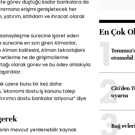
ete görev düştüğü kadar bankalara da
nansmana erişimi genişletecek her
, yatırım, istihdam ve ihracat olarak
En Çok O
1
anayileşme sürecine işaret eden
 sürecine en son giren Almanlar,
lman kalitesini, Alman teknolojisini
Temmuz'da
tlerine ne de girişimcilerine
otomobil 
ortağı olarak görev ve bu ödev ahlakıyla
şardılar.
2
ak üzere bunu bir kez daha
Citi'den 
, 'ekonomi dostu iş kanunu talep
uyarısı
tırımcı dostu bankalar istiyoruz” diye
3
 gerek
Bağ evleri
ülkenin mevcut yenilenebilir kaynak