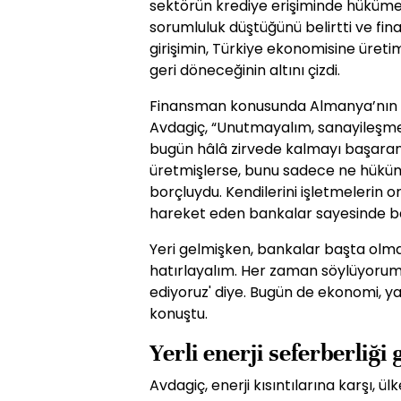
sektörün krediye erişiminde hüküm
sorumluluk düştüğünü belirtti ve fi
girişimin, Türkiye ekonomisine üretim
geri döneceğinin altını çizdi.
Finansman konusunda Almanya’nın s
Avdagiç, “Unutmayalım, sanayileşme
bugün hâlâ zirvede kalmayı başaran A
üretmişlerse, bunu sadece ne hüküme
borçluydu. Kendilerini işletmelerin 
hareket eden bankalar sayesinde ba
Yeri gelmişken, bankalar başta olm
hatırlayalım. Her zaman söylüyorum
ediyoruz' diye. Bugün de ekonomi, ya
konuştu.
Yerli enerji seferberliği
Avdagiç, enerji kısıntılarına karşı, 