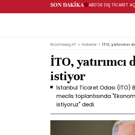
SON DAKİKA
ABD'DE DIŞ TİCARET AÇ
Bloomberg HT
Haberler
İTO, yatırımcı d
İTO, yatırımcı 
istiyor
İstanbul Ticaret Odası (İTO) 
meclis toplantısında "Ekonomi
istiyoruz" dedi.