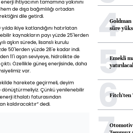
 enerji ihtiyacının tamamına yakınını
4
 hem de dışa bağımlılığı ortadan
tiğini dile getirdi.
Goldman S
süre yüks
 yılda ikiye katlandığını hatırlatan
nebilir kaynakların payı yüzde 25'lerden
lı aşkın sürede, lisanslı kurulu
5
de 50'lerden yüzde 28'e kadar indi.
en 11'i aşan seviyeye, hidrolikte de
Emekli ma
ıktı. Özellikle güneş enerjisinde, daha
yatırılaca
siyelimiz var.
6
şekilde harekete geçirmeli, deyim
e dönüştürmeliyiz. Çünkü yenilenebilir
Fitch'ten
enerji ithalatı faturasından
n kaldıracaktır” dedi.
7
Otomotiv 
Temmuz 