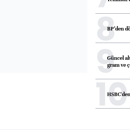
8
BP’den dö
9
Güncel alt
gram ve ç
10
HSBC'den 