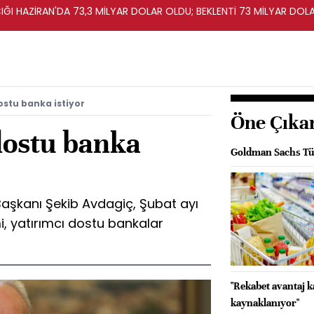
IĞI HAZİRAN'DA 73,3 MİLYAR DOLAR OLDU; BEKLENTİ 73 MİLYAR DOL
ostu banka istiyor
Öne Çıka
dostu banka
Goldman Sachs Tür
Başkanı Şekib Avdagiç, Şubat ayı
, yatırımcı dostu bankalar
"Rekabet avantaj 
kaynaklanıyor"