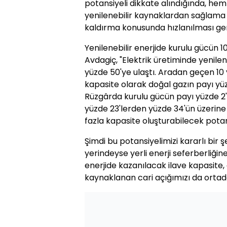
potansiyeli dikkate alındığında, hem
yenilenebilir kaynaklardan sağlama
kaldırma konusunda hızlanılması gerek
Yenilenebilir enerjide kurulu gücün 10
Avdagiç, "Elektrik üretiminde yenile
yüzde 50'ye ulaştı. Aradan geçen 10 yı
kapasite olarak doğal gazın payı yüz
Rüzgârda kurulu gücün payı yüzde 2'd
yüzde 23'lerden yüzde 34'ün üzerine ç
fazla kapasite oluşturabilecek potan
Şimdi bu potansiyelimizi kararlı bir 
yerindeyse yerli enerji seferberliğin
enerjide kazanılacak ilave kapasite, 
kaynaklanan cari açığımızı da ortada