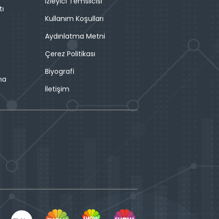
İzleyici Temsilcisi
tı
Kullanım Koşulları
Aydınlatma Metni
Çerez Politikası
Biyografi
ma
İletişim