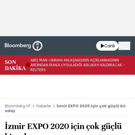
Canlı
ABD, İRAN-UMMAN ANLAŞMASININ AÇIKLANMASININ
AB
SON
ARDINDAN İRAN'A UYGULADIĞI ABLUKAYI KALDIRACAK -
GE
DAKİKA
REUTERS
UY
Bloomberg HT
Haberler
İzmir EXPO 2020 için çok güçlü bir
aday
İzmir EXPO 2020 için çok güçlü