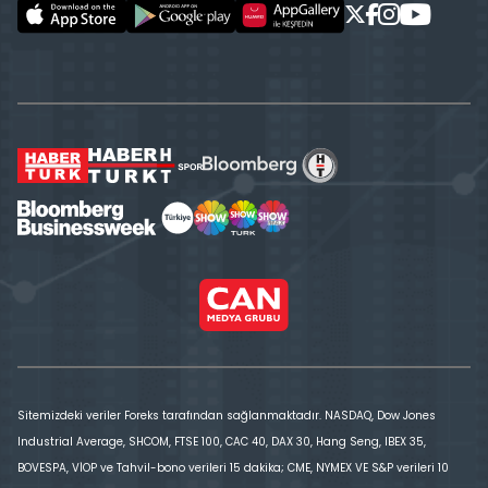
Sitemizdeki veriler Foreks tarafından sağlanmaktadır. NASDAQ, Dow Jones
Industrial Average, SHCOM, FTSE 100, CAC 40, DAX 30, Hang Seng, IBEX 35,
BOVESPA, VİOP ve Tahvil-bono verileri 15 dakika; CME, NYMEX VE S&P verileri 10