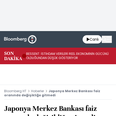
Canlı
AB
SON
BESSENT: İSTİHDAM VERİLERİ REEL EKONOMİNİN GÜCÜNÜ
Fİ
DAKİKA
OLDUĞUNDAN DÜŞÜK GÖSTERİYOR
UY
Bloomberg HT
Haberler
Japonya Merkez Bankası faiz
oranında değişikliğe gitmedi
Japonya Merkez Bankası faiz