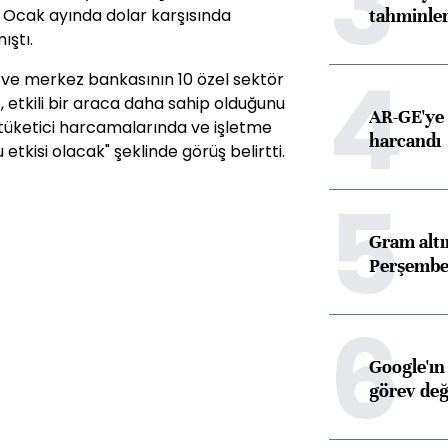
3
e Ocak ayında dolar karşısında
tahminler
ıştı.
4
 ve merkez bankasının 10 özel sektör
 etkili bir araca daha sahip olduğunu
AR-GE'ye 
 tüketici harcamalarında ve işletme
harcandı
etkisi olacak" şeklinde görüş belirtti.
5
Gram alt
Perşembe 
6
Google'ın
görev değ