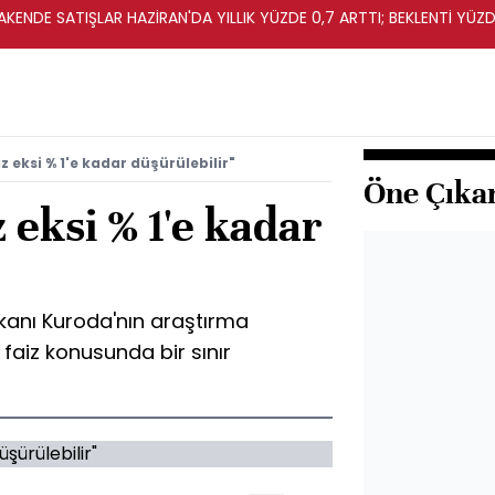
KENDE SATIŞLAR HAZİRAN'DA YILLIK YÜZDE 0,7 ARTTI; BEKLENTİ YÜZDE
 eksi % 1'e kadar düşürülebilir"
Öne Çıka
 eksi % 1'e kadar
anı Kuroda'nın araştırma
aiz konusunda bir sınır