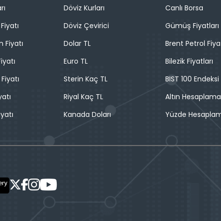
rı
Döviz Kurları
Canlı Borsa
Fiyatı
Döviz Çevirici
Gümüş Fiyatları
n Fiyatı
Dolar TL
Brent Petrol Fiya
iyatı
Euro TL
Bilezik Fiyatları
 Fiyatı
Sterin Kaç TL
BIST 100 Endeksi
yatı
Riyal Kaç TL
Altın Hesaplama
iyatı
Kanada Doları
Yüzde Hesapla