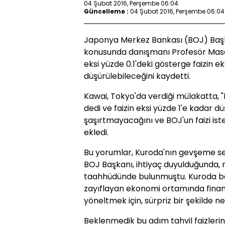
04 Şubat 2016, Perşembe 06:04
Güncelleme :
04 Şubat 2016, Perşembe 06:04
Japonya Merkez Bankası (BOJ) Başk
konusunda danışmanı Profesör Masah
eksi yüzde 0.1'deki gösterge faizin e
düşürülebileceğini kaydetti.
Kawai, Tokyo'da verdiği mülakatta, "N
dedi ve faizin eksi yüzde 1'e kadar d
şaşırtmayacağını ve BOJ'un faizi ist
ekledi.
Bu yorumlar, Kuroda'nın gevşeme seç
BOJ Başkanı, ihtiyaç duyulduğunda, n
taahhüdünde bulunmuştu. Kuroda ba
zayıflayan ekonomi ortamında finans
yöneltmek için, sürpriz bir şekilde neg
Beklenmedik bu adım tahvil faizleri