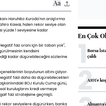
anı Haruhiko Kuroda'nın araştırma
iro Kawai, halen rekor seviye olan
ksi yüzde 1 seviyesine kadar
En Çok O
1
egatif faiz oranı için bir taban yok",
Borsa İst
üşürülmesinin kendisini
çaldı
ediği kadar düşürebileceğini sözlerine
2
eneklerinin boyutunun altını çiziyor.
egatif faizi daha da düşürebilecekleri
A101'e ko
şkanlıındaki BOJ Kurulu Cuma günü,
al kuruluşlarını kredi vermeye
aif faiz stratejisine geçmişti.
ni rekor seviyelere düşürürken, banka
Almanya'd