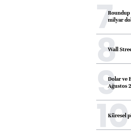
7
Roundup d
milyar dol
8
Wall Stre
9
Dolar ve 
Ağustos 2
10
Küresel p