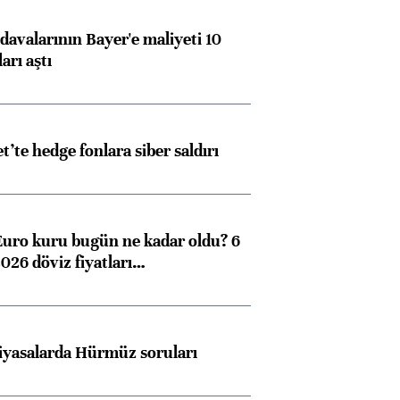
avalarının Bayer'e maliyeti 10
arı aştı
et’te hedge fonlara siber saldırı
Euro kuru bugün ne kadar oldu? 6
026 döviz fiyatları…
iyasalarda Hürmüz soruları