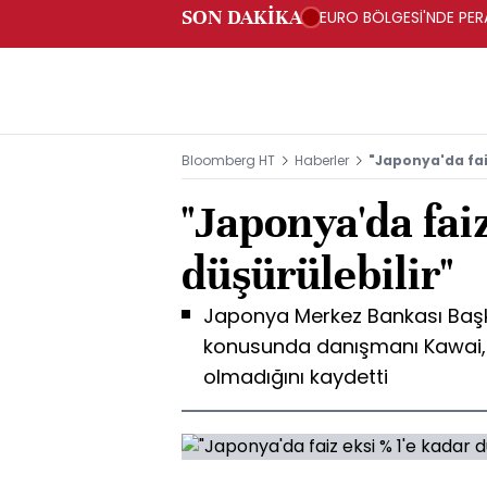
SON DAKİKA
EURO BÖLGESİ'NDE PERA
ARTIŞ
Bloomberg HT
Haberler
"Japonya'da faiz
"Japonya'da faiz
düşürülebilir"
Japonya Merkez Bankası Başk
konusunda danışmanı Kawai, f
olmadığını kaydetti