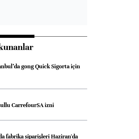
kunanlar
anbul’da gong Quick Sigorta için
şullu CarrefourSA izni
a fabrika siparişleri Haziran'da