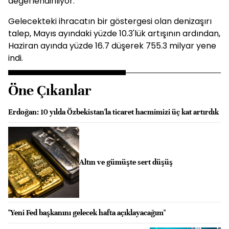
değerlendiriliyor.
Gelecekteki ihracatın bir göstergesi olan denizaşırı
talep, Mayıs ayındaki yüzde 10.3'lük artışının ardından,
Haziran ayında yüzde 16.7 düşerek 755.3 milyar yene
indi.
Öne Çıkanlar
Erdoğan: 10 yılda Özbekistan'la ticaret hacmimizi üç kat artırdık
Altın ve gümüşte sert düşüş
"Yeni Fed başkanını gelecek hafta açıklayacağım"