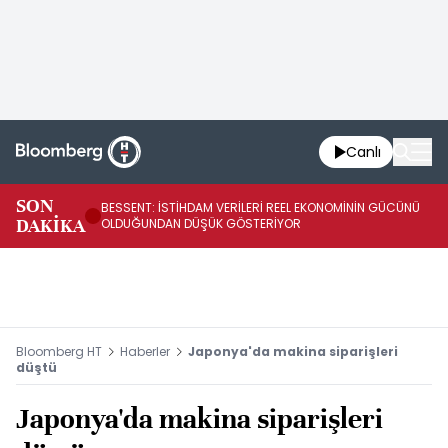
Canlı
AB
SON
BESSENT: İSTİHDAM VERİLERİ REEL EKONOMİNİN GÜCÜNÜ
Fİ
DAKİKA
OLDUĞUNDAN DÜŞÜK GÖSTERİYOR
UY
Bloomberg HT
Haberler
Japonya'da makina siparişleri
düştü
Japonya'da makina siparişleri