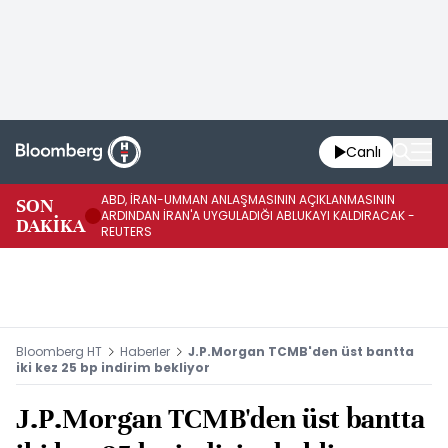
Canlı
ABD, İRAN-UMMAN ANLAŞMASININ AÇIKLANMASININ
AB
SON
ARDINDAN İRAN'A UYGULADIĞI ABLUKAYI KALDIRACAK -
GE
DAKİKA
REUTERS
UY
Bloomberg HT
Haberler
J.P.Morgan TCMB'den üst bantta
iki kez 25 bp indirim bekliyor
J.P.Morgan TCMB'den üst bantta