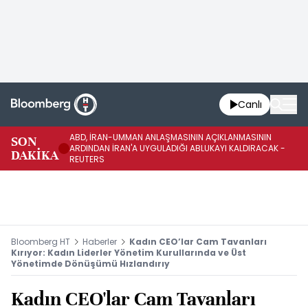
Canlı
ABD, İRAN-UMMAN ANLAŞMASININ AÇIKLANMASININ
AB
SON
ARDINDAN İRAN'A UYGULADIĞI ABLUKAYI KALDIRACAK -
GE
DAKİKA
REUTERS
UY
Bloomberg HT
Haberler
Kadın CEO’lar Cam Tavanları
Kırıyor: Kadın Liderler Yönetim Kurullarında ve Üst
Yönetimde Dönüşümü Hızlandırıy
Kadın CEO'lar Cam Tavanları