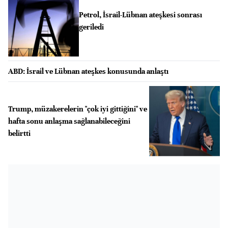
Petrol, İsrail-Lübnan ateşkesi sonrası
geriledi
ABD: İsrail ve Lübnan ateşkes konusunda anlaştı
Trump, müzakerelerin "çok iyi gittiğini" ve
hafta sonu anlaşma sağlanabileceğini
belirtti