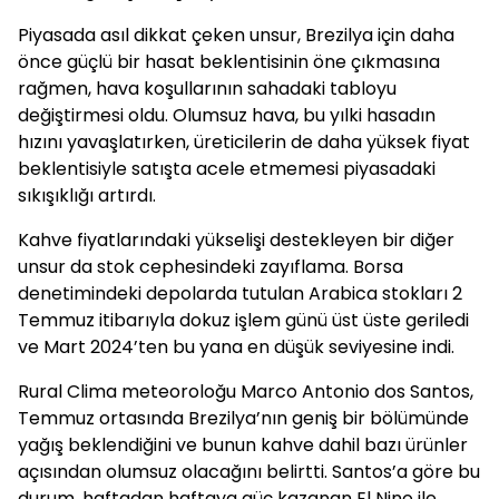
Piyasada asıl dikkat çeken unsur, Brezilya için daha
önce güçlü bir hasat beklentisinin öne çıkmasına
rağmen, hava koşullarının sahadaki tabloyu
değiştirmesi oldu. Olumsuz hava, bu yılki hasadın
hızını yavaşlatırken, üreticilerin de daha yüksek fiyat
beklentisiyle satışta acele etmemesi piyasadaki
sıkışıklığı artırdı.
Kahve fiyatlarındaki yükselişi destekleyen bir diğer
unsur da stok cephesindeki zayıflama. Borsa
denetimindeki depolarda tutulan Arabica stokları 2
Temmuz itibarıyla dokuz işlem günü üst üste geriledi
ve Mart 2024’ten bu yana en düşük seviyesine indi.
Rural Clima meteoroloğu Marco Antonio dos Santos,
Temmuz ortasında Brezilya’nın geniş bir bölümünde
yağış beklendiğini ve bunun kahve dahil bazı ürünler
açısından olumsuz olacağını belirtti. Santos’a göre bu
durum, haftadan haftaya güç kazanan El Nino ile