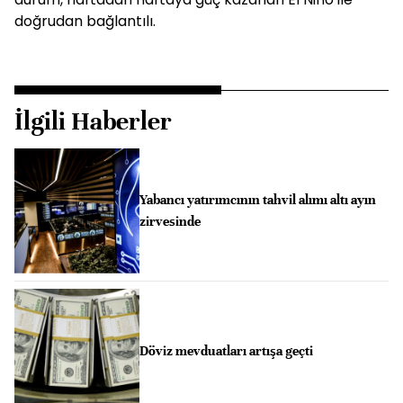
doğrudan bağlantılı.
İlgili Haberler
Yabancı yatırımcının tahvil alımı altı ayın
zirvesinde
Döviz mevduatları artışa geçti