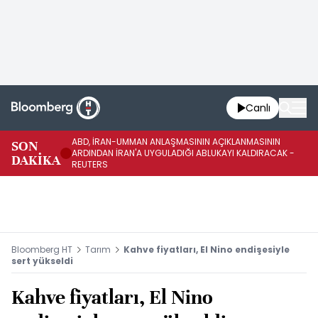
Canlı
ABD, İRAN-UMMAN ANLAŞMASININ AÇIKLANMASININ
AB
SON
ARDINDAN İRAN'A UYGULADIĞI ABLUKAYI KALDIRACAK -
GE
DAKİKA
REUTERS
UY
Bloomberg HT
Tarım
Kahve fiyatları, El Nino endişesiyle
sert yükseldi
Kahve fiyatları, El Nino