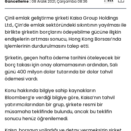
Güncelleme :
08 Aralık 2021, Çarşamba 08:36
Çinli emlak geliştirme şirketi Kaisa Group Holdings
Ltd., Çin’de emlak sektöründeki sıkıntının yayılması ile
birlikte şirketin borçlarını ödeyebilme gücüne ilişkin
endişelerin artması sonucu, Hong Kong Borsası’nda
işlemlerinin durdurulmasını talep etti.
Şirketin, geçen hafta ödeme tarihini öteleyecek bir
borç takası için onay alamamasının ardından, Salı
günü 400 milyon dolar tutarında bir dolar tahvil
ödemesi vardı.
Konu hakkında bilgiye sahip kaynakların
Bloomberg’e verdiği bilgiye göre, Kaisa’nın tahvil
yatırımcılarından bir grup, şirkete resmi bir
müsamaha teklifinde bulundu, ancak bu teklifin
sonucu henüz öğrenilemedi.
Kaisa, borsaya yolladığı ve detay vermeksizin şirket