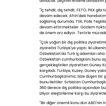
alınacak. Seçimin erkene alınasının p
"İç tehdit, dış tehdit, FETÖ, PKK gibi
devam edecek. Afrin'deki harekatımı
sağlamış durumda. TSK, Polis Teşkila
devam ettirmekteler. Gözlem noktalar
de önem arz ediyor. Terörle mücade
"Çok yoğun bir dış politika ziyaretimi
ziyaretini Türkiye'ye yaptı. İki ülkeni
Özbekistan'da Türk iş adamları aha 
Özbekistan cumhurbaşkanı bunu açık
gerçekleştirilen ziyaretten Güney
karşıladı. Türkiye, Kuzey, Güney ya
Cumhurbaşkanımız, bize düşen bir şe
bunu ilettiler. Sırbistan Cumhurbaşka
360 derece dış politika açısından bu 
izliyor eleştirilerine karşı bu ziyaretl
"Bir diğer önemli konu dün ABD'nin İ