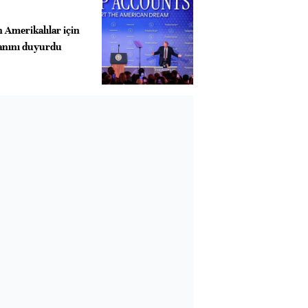
 Amerikalılar için
anını duyurdu