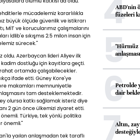
4
iyasalara olumlu katkısı da oldu."
ABD'nin ö
 tehditlerle mücadelemiz kararlılıkla
füzeleri k
z büyük ölçüde güvenlik ve istikrarı
tı, MİT ve korucularımız çalışmalarını
5
ı İdlib'e sıkışmıs 2.5 milon insan için
lemiz sürecek."
"Hürmüz B
anlaşması 
z oldu. Azerbaycan lideri Aliyev ilk
n kadim dostluğu için kayıtlara geçti.
6
rahat ortamda çalışabilecekler.
ça ifade etti. Güney Kore'ye
Petrolde 
 Kore makamları memnuniyetle
dair bekle
kınlaşmasını tam desteklemektedir.
y olursa katkı sağlamak isteriz diye
7
nı 2 gün önce ülkemizi ziyaret etti.
önemli. Türkiye, tek yönlü politika
er önemli."
Altın, za
desteğiyl
ran'la yaılan anlaşmadan tek taraflı