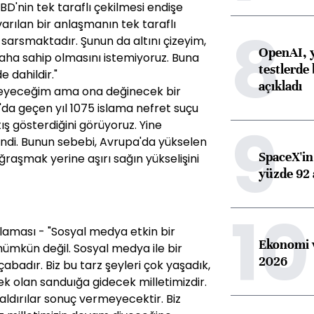
BD'nin tek taraflı çekilmesi endişe
8
arılan bir anlaşmanın tek taraflı
e sarsmaktadır. Şunun da altını çizeyim,
OpenAI, y
ilaha sahip olmasını istemiyoruz. Buna
testlerde 
e dahildir."
açıkladı
rmeyeceğim ama ona değinecek bir
a geçen yıl 1075 islama nefret suçu
9
rtış gösterdiğini görüyoruz. Yine
endi. Bunun sebebi, Avrupa'da yükselen
SpaceX'in 
 uğraşmak yerine aşırı sağın yükselişini
yüzde 92 
10
klaması - "Sosyal medya etkin bir
Ekonomi v
mümkün değil. Sosyal medya ile bir
2026
badır. Biz bu tarz şeyleri çok yaşadık,
ek olan sanduığa gidecek milletimizdir.
aldırılar sonuç vermeyecektir. Biz