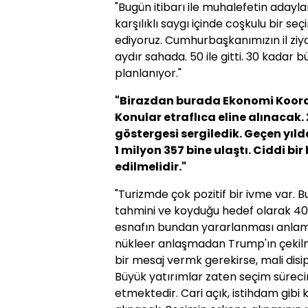
"Bugün itibarı ile muhalefetin adayla
karşılıklı saygı içinde coşkulu bir 
ediyoruz. Cumhurbaşkanımızın il ziyar
aydır sahada. 50 ile gitti. 30 kadar 
planlanıyor."
"Birazdan burada Ekonomi Koord
Konular etraflıca eline alınacak.
göstergesi sergiledik. Geçen yıl
1 milyon 357 bine ulaştı. Ciddi bi
edilmelidir."
"Turizmde çok pozitif bir ivme var. B
tahmini ve koyduğu hedef olarak 40 
esnafın bundan yararlanması anlamın
nükleer anlaşmadan Trump'ın çekilmes
bir mesaj vermk gerekirse, mali disi
Büyük yatırımlar zaten seçim sürec
etmektedir. Cari açık, istihdam gibi