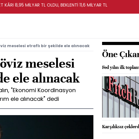
T KÂRI 8,95 MİLYAR TL OLDU, BEKLENTİ 11,6 MİLYAR TL
viz meselesi etraflı bir şekilde ele alınacak
Öne Çıka
öviz meselesi
Fed yılın ilk toplan
lde ele alınacak
lın, "Ekonomi Koordinasyon
ırım ele alınacak" dedi
Karşılıksız çekle