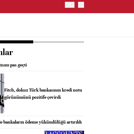
HİNDİSTAN MERKEZ BANKA
nlar
tısını pas geçti
Fitch, dokuz Türk bankasının kredi notu
görünümünü pozitife çevirdi
rde bankaların ödeme yükümlülüğü artırıldı