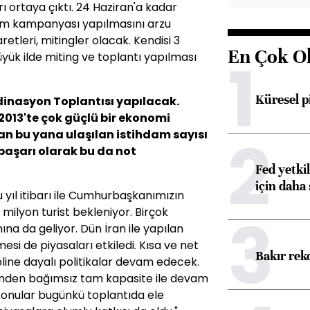
rı ortaya çıktı. 24 Haziran'a kadar
seçim kampanyası yapılmasını arzu
etleri, mitingler olacak. Kendisi 3
En Çok O
1
büyük ilde miting ve toplantı yapılması
Küresel p
inasyon Toplantısı yapılacak.
 2013'te çok güçlü bir ekonomi
2
dan bu yana ulaşılan istihdam sayısı
r başarı olarak bu da not
Fed yetki
için daha 
u yıl itibarı ile Cumhurbaşkanımızın
3
milyon turist bekleniyor. Birçok
a da geliyor. Dün İran ile yapılan
i de piyasaları etkiledi. Kısa ve net
Bakır rek
pline dayalı politikalar devam edecek.
inden bağımsız tam kapasite ile devam
 konular bugünkü toplantıda ele