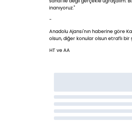
sanal ile değil gerçekle uğraşalım. 
inanıyoruz."
-
Anadolu Ajansı'nın haberine göre Kalın
olsun, diğer konular olsun etraflı bir 
HT ve AA