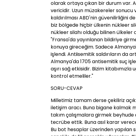
olarak ortaya çıkan bir durum var. A
vericidir. Uzun müzakereler sonucu v
kaldırılması ABD'nin güvenilirliğini d
biz bölgede hiçbir ülkenin nükleer s
nükleer silahı olduğu bilinen ülkeler d
"Fransa'da yayınlanan bildiriye gi
konuya gireceğim. Sadece Almanya'd
işlendi. Antiisemitik saldırıların da a
Almanya'da 1705 antisemitik suç işl
aşırı sağ etkisidir. Bizim kitabımızla
kontrol etmeliler."
SORU-CEVAP
Milletimiz tamam derse çekiliriz açı
iletişim aracı. Buna bigane kalmak 
takım çalışmalara girmek beyhude ça
tecrübe ettik. Buna asıl karar verec
Bu bot hesaplar üzerinden yapılan s