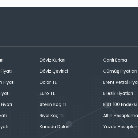
rı
Döviz Kurları
Canlı Borsa
Fiyatı
Döviz Çevirici
Gümüş Fiyatları
n Fiyatı
Dolar TL
Brent Petrol Fiya
iyatı
Euro TL
Bilezik Fiyatları
 Fiyatı
Sterin Kaç TL
BIST 100 Endeksi
yatı
Riyal Kaç TL
Altın Hesaplama
iyatı
Kanada Doları
Yüzde Hesapla