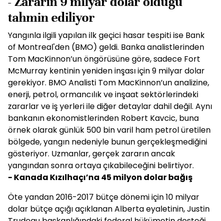
- Zararın 9 milyar dolar olduğu
tahmin ediliyor
Yangınla ilgili yapılan ilk geçici hasar tespiti ise Bank
of Montreal'den (BMO) geldi. Banka analistlerinden
Tom MacKinnon’un öngörüsüne göre, sadece Fort
McMurray kentinin yeniden inşası için 9 milyar dolar
gerekiyor. BMO Analisti Tom MacKinnon’un analizine,
enerji, petrol, ormancılık ve inşaat sektörlerindeki
zararlar ve iş yerleri ile diğer detaylar dahil değil. Aynı
bankanın ekonomistlerinden Robert Kavcic, buna
örnek olarak günlük 500 bin varil ham petrol üretilen
bölgede, yangın nedeniyle bunun gerçekleşmediğini
gösteriyor. Uzmanlar, gerçek zararın ancak
yangından sonra ortaya çıkabileceğini belirtiyor.
- Kanada Kızılhaçı’na 45 milyon dolar bağış
Öte yandan 2016-2017 bütçe dönemi için 10 milyar
dolar bütçe açığı açıklanan Alberta eyaletinin, Justin
Trudeau başkanlığındaki federal hükümetin desteği