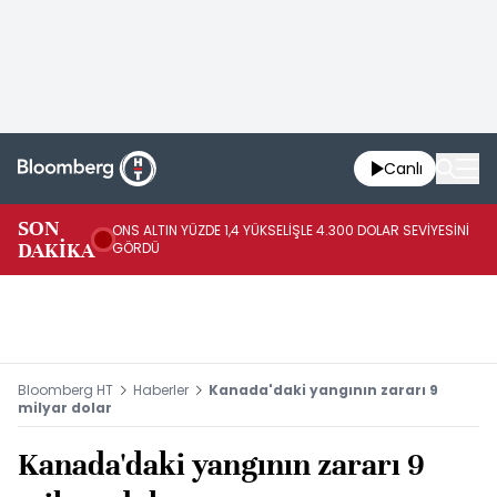
Canlı
SK
SON
ONS ALTIN YÜZDE 1,4 YÜKSELİŞLE 4.300 DOLAR SEVİYESİNİ
GE
DAKİKA
GÖRDÜ
DO
Bloomberg HT
Haberler
Kanada'daki yangının zararı 9
milyar dolar
Kanada'daki yangının zararı 9