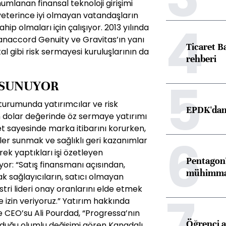
lanan finansal teknoloji girişimi
 yeterince iyi olmayan vatandaşların
4
hip olmaları için çalışıyor. 2013 yılında
anaccord Genuity ve Gravitas’ın yanı
Ticaret B
l gibi risk sermayesi kuruluşlarının da
rehberi
5
 SUNUYOR
turumunda yatırımcılar ve risk
EPDK'dan 
 dolar değerinde öz sermaye yatırımı
et sayesinde marka itibarını korurken,
6
ler sunmak ve sağlıklı geri kazanımlar
rek yaptıkları işi özetleyen
Pentagon'
yor: “Satış finansmanı açısından,
mühimmat 
k sağlayıcıların, satıcı olmayan
ri lideri onay oranlarını elde etmek
7
ne izin veriyoruz.” Yatırım hakkında
 CEO’su Ali Pourdad, “Progressa’nın
Öğrenci a
yduğu olumlu değişimi gören Kanadalı