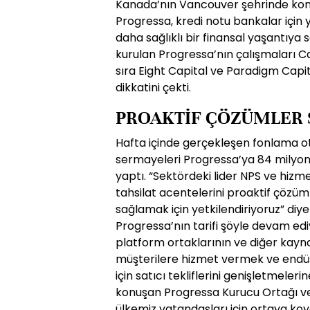
Kanada’nın Vancouver şehrinde konum
Progressa, kredi notu bankalar için
daha sağlıklı bir finansal yaşantıya sa
kurulan Progressa’nın çalışmaları C
sıra Eight Capital ve Paradigm Capita
dikkatini çekti.
PROAKTİF ÇÖZÜMLER
Hafta içinde gerçekleşen fonlama o
sermayeleri Progressa’ya 84 milyon
yaptı. “Sektördeki lider NPS ve hizm
tahsilat acentelerini proaktif çözüm
sağlamak için yetkilendiriyoruz” diye
Progressa’nın tarifi şöyle devam edi
platform ortaklarının ve diğer kayna
müşterilere hizmet vermek ve endüst
için satıcı tekliflerini genişletmeleri
konuşan Progressa Kurucu Ortağı ve
ülkemiz vatandaşları için ortaya ko