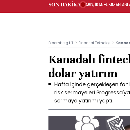
SON DAKİKA
ABD, İRAN-UMMAN ANLA
Bloomberg HT
Finansal Teknoloji
Kanadal
Kanadalı finte
dolar yatırım
Hafta içinde gerçekleşen fo
risk sermayeleri Progressa'y
sermaye yatırımı yaptı.