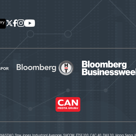
 NASDAQ, Dow Jones Industrial Average, SHCOM, FTSE 100, CAC 40, DAX 30, Hang Seng, IBE