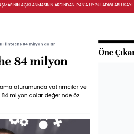
ŞMASININ AÇIKLANMASININ ARDINDAN İRAN'A UYGULADIĞI ABLUKAYI
ı finteche 84 milyon dolar
Öne Çıka
che 84 milyon
nlama oturumunda yatırımcılar ve
a 84 milyon dolar değerinde öz