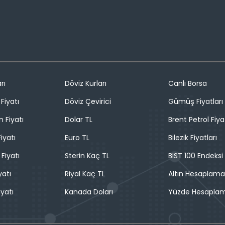
rı
Döviz Kurları
Canlı Borsa
Fiyatı
Döviz Çevirici
Gümüş Fiyatları
n Fiyatı
Dolar TL
Brent Petrol Fiya
iyatı
Euro TL
Bilezik Fiyatları
 Fiyatı
Sterin Kaç TL
BIST 100 Endeksi
yatı
Riyal Kaç TL
Altın Hesaplama
iyatı
Kanada Doları
Yüzde Hesapla