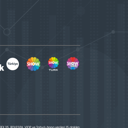
X 35, BOVESPA, VİOP ve Tahvil-bono verileri 15 dakika;