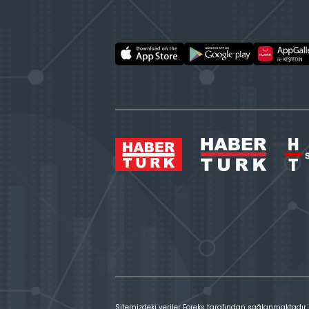
Sitemizdeki veriler Foreks tarafından sağlanmaktadır.