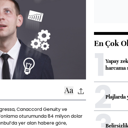
En Çok O
1
Yapay zek
harcama 
2
Plajlarda
3
rogressa, Canaccord Genuity ve
fonlama oturumunda 84 milyon dolar
anbul’da yer alan habere göre,
Belirsizli