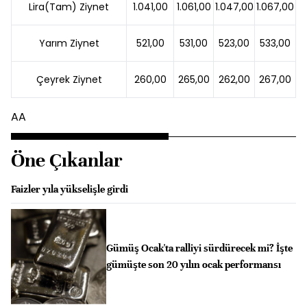
Lira(Tam) Ziynet
1.041,00
1.061,00
1.047,00
1.067,00
Yarım Ziynet
521,00
531,00
523,00
533,00
Çeyrek Ziynet
260,00
265,00
262,00
267,00
AA
Öne Çıkanlar
Faizler yıla yükselişle girdi
Gümüş Ocak'ta ralliyi sürdürecek mi? İşte
gümüşte son 20 yılın ocak performansı