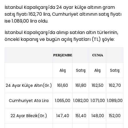
İstanbul Kapalıçarşı'da 24 ayar külçe altının gram
satış fiyatı 162,70 lira, Cumhuriyet altınının satış fiyatı
ise 1.089,00 lira oldu.
İstanbul Kapalıçarşı'da alınıp satılan altın türlerinin,
önceki kapanış ve bugün açılış fiyatları (TL) şöyle:
PERŞEMBE
CUMA
Alış
Satış
Alış
Satış
24 Ayar Külçe Altın(Gr.)
161,60
161,80
162,50
162,70
Cumhuriyet Ata Lira
1.065,00
1.082,00
1.071,00
1.089,00
22 Ayar Bilezik(Gr.)
147,40
151,40
148,00
152,00