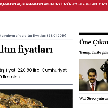
ŞMASININ AÇIKLANMASININ ARDINDAN İRAN'A UYGULADIĞI ABLUKAYI
Kapalıçarşı'da altın fiyatları (28.01.2019)
Öne Çıka
ltın fiyatları
Trump: Tarife geli
ış fiyatı 220,80 lira, Cumhuriyet
0 lira oldu
Wall Street yatırım