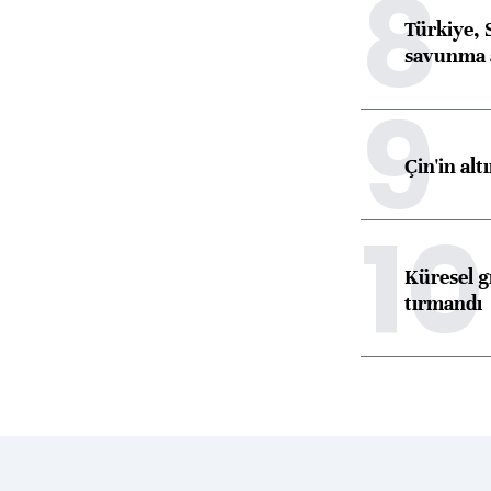
8
Türkiye, 
savunma 
9
Çin'in alt
10
Küresel gı
tırmandı