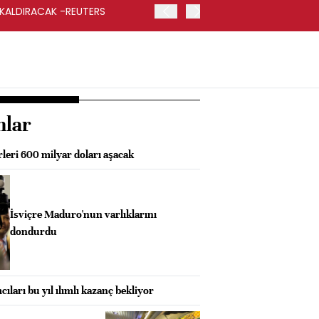
 KALDIRACAK -REUTERS
ABD DIŞİŞLERİ BAKANLIĞI
UYGULANACAK
nlar
rleri 600 milyar doları aşacak
İsviçre Maduro'nun varlıklarını
dondurdu
cıları bu yıl ılımlı kazanç bekliyor