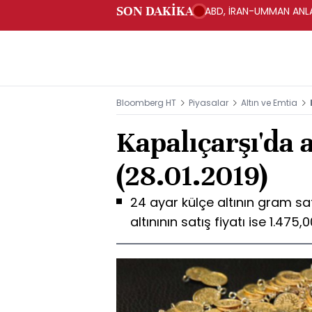
SON DAKİKA
ABD, İRAN-UMMAN ANLA
Bloomberg HT
Piyasalar
Altın ve Emtia
Kapalıçarşı'da a
(28.01.2019)
24 ayar külçe altının gram sat
altınının satış fiyatı ise 1.475,0