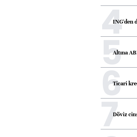
4
ING'den d
5
Altına AB
6
Ticari kr
7
Döviz cins