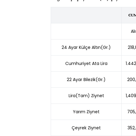
CU
Alı
24 Ayar Külçe Altın(Gr.)
218
Cumhuriyet Ata Lira
1.44
22 Ayar Bilezik(Gr.)
200
Lira(Tam) Ziynet
1,40
Yarım Ziynet
705
Çeyrek Ziynet
352