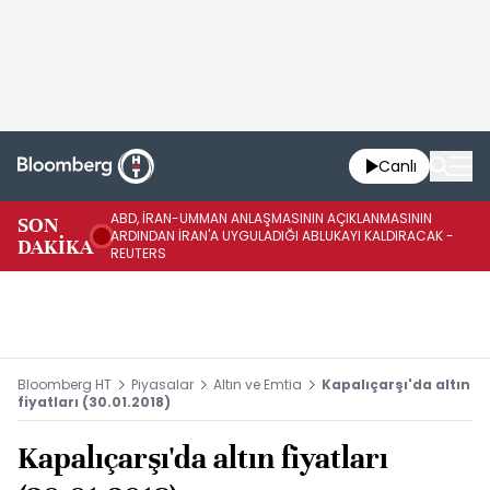
Canlı
ABD, İRAN-UMMAN ANLAŞMASININ AÇIKLANMASININ
AB
SON
ARDINDAN İRAN'A UYGULADIĞI ABLUKAYI KALDIRACAK -
GE
DAKİKA
REUTERS
UY
Bloomberg HT
Piyasalar
Altın ve Emtia
Kapalıçarşı'da altın
fiyatları (30.01.2018)
Kapalıçarşı'da altın fiyatları