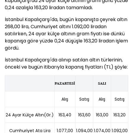
Kapalıçarşı'da 24 ayar külçe altının gramı günü yüzde
0,24 azalışla 163,20 liradan tamamladı.
İstanbul Kapalıçarşı'da, bugün kapanışta çeyrek altın
268,00 lira, Cumhuriyet altını 1.092,00 liradan
satılırken, 24 ayar külçe altının gram fiyatı ise dünkü
kapanışa göre yüzde 0,24 düşüşle 163,20 liradan işlem
gördü.
İstanbul Kapalıçarşı'da alınıp satılan altın türlerinin,
önceki ve bugün itibarıyla kapanış fiyatları (TL) şöyle:
PAZARTESİ
SALI
Alış
Satış
Alış
Satış
24 Ayar Külçe Altın(Gr.)
163,40
163,60
163,00
163,20
Cumhuriyet Ata Lira
1.077,00
1.094,00
1.074,00
1.092,00