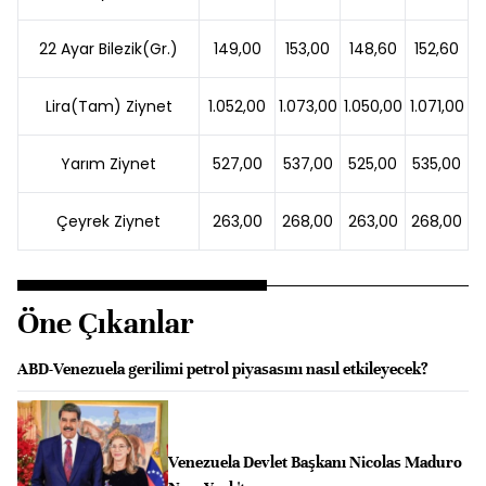
22 Ayar Bilezik(Gr.)
149,00
153,00
148,60
152,60
Lira(Tam) Ziynet
1.052,00
1.073,00
1.050,00
1.071,00
Yarım Ziynet
527,00
537,00
525,00
535,00
Çeyrek Ziynet
263,00
268,00
263,00
268,00
Öne Çıkanlar
ABD-Venezuela gerilimi petrol piyasasını nasıl etkileyecek?
Venezuela Devlet Başkanı Nicolas Maduro