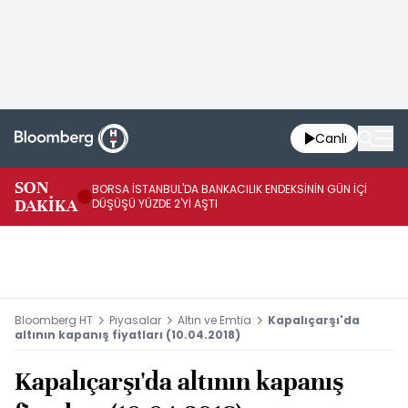
Canlı
SON
BORSA İSTANBUL'DA BANKACILIK ENDEKSİNİN GÜN İÇİ
EU
DAKİKA
DÜŞÜŞÜ YÜZDE 2'Yİ AŞTI
AR
Bloomberg HT
Piyasalar
Altın ve Emtia
Kapalıçarşı'da
altının kapanış fiyatları (10.04.2018)
Kapalıçarşı'da altının kapanış