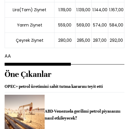
Lira(Tam) Ziynet
1.119,00
1.139,00
1.144,00
1.167,00
Yarım Ziynet
559,00
569,00
574,00
584,00
Çeyrek Ziynet
280,00
285,00
287,00
292,00
AA
Öne Çıkanlar
OPEC+ petrol üretimini sabit tutma kararını teyit etti
ABD-Venezuela gerilimi petrol piyasasını
nasıl etkileyecek?