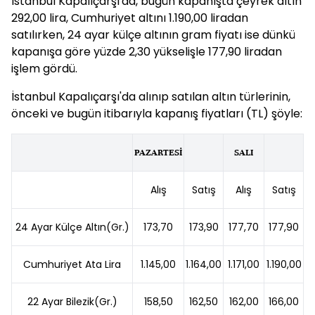
İstanbul Kapalıçarşı'da, bugün kapanışta çeyrek altın
292,00 lira, Cumhuriyet altını 1.190,00 liradan
satılırken, 24 ayar külçe altının gram fiyatı ise dünkü
kapanışa göre yüzde 2,30 yükselişle 177,90 liradan
işlem gördü.
İstanbul Kapalıçarşı'da alınıp satılan altın türlerinin,
önceki ve bugün itibarıyla kapanış fiyatları (TL) şöyle:
PAZARTESİ
SALI
Alış
Satış
Alış
Satış
24 Ayar Külçe Altın(Gr.)
173,70
173,90
177,70
177,90
Cumhuriyet Ata Lira
1.145,00
1.164,00
1.171,00
1.190,00
22 Ayar Bilezik(Gr.)
158,50
162,50
162,00
166,00