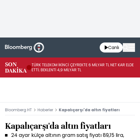
Canlı
SON
TÜRK TELEKOM İKİNCİ ÇEYREKTE 6 MİLYAR TL NET KAR ELDE
AB
DAKİKA
ETTİ; BEKLENTİ 4,9 MİLYAR TL
İR
Bloomberg HT
Haberler
Kapalıçarşı'da altın fiyatları
Kapalıçarşı'da altın fiyatları
24 ayar külçe altının gram satış fiyatı 89,15 lira,