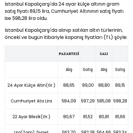
İstanbul Kapalıçarşı'da 24 ayar külçe altının gram
satış fiyatı 89,15 lira, Cumhuriyet Altınının satış fiyatı
ise 598,28 lira oldu.
İstanbul Kapalıçarşı'da alınıp satılan altın türlerinin,
önceki ve bugün itibariyle kapanış fiyatları (TL) şöyle:
PAZARTESİ
SALI
Alış
Satış
Alış
Satış
24 Ayar Külçe Altın(Gr.)
88,65
89,00
88,80
89,15
Cumhuriyet Ata Lira
584,09
597,29
585,08
598,28
22 Ayar Bilezik(Gr.)
80,67
81,52
80,81
81,66
Lira(Tam) Ziynet
563,70
582,38
564,66
583,34