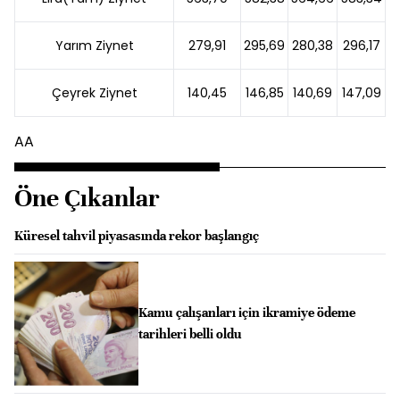
Yarım Ziynet
279,91
295,69
280,38
296,17
Çeyrek Ziynet
140,45
146,85
140,69
147,09
AA
Öne Çıkanlar
Küresel tahvil piyasasında rekor başlangıç
Kamu çalışanları için ikramiye ödeme
tarihleri belli oldu