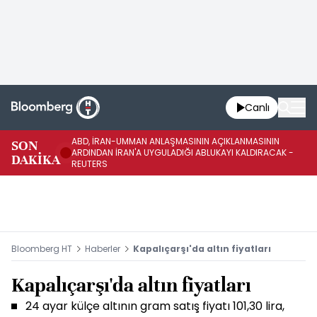
Canlı
ABD, İRAN-UMMAN ANLAŞMASININ AÇIKLANMASININ
AB
SON
ARDINDAN İRAN'A UYGULADIĞI ABLUKAYI KALDIRACAK -
GE
DAKİKA
REUTERS
UY
Bloomberg HT
Haberler
Kapalıçarşı'da altın fiyatları
Kapalıçarşı'da altın fiyatları
24 ayar külçe altının gram satış fiyatı 101,30 lira,