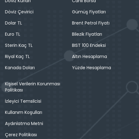
Döviz Kurları
Canlı Borsa
Döviz Çevirici
Gümüş Fiyatları
Dolar TL
Brent Petrol Fiyatı
Euro TL
Bilezik Fiyatları
Sterin Kaç TL
BIST 100 Endeksi
Riyal Kaç TL
Altın Hesaplama
Kanada Doları
Yüzde Hesaplama
Kişisel Verilerin Korunması
Politikası
İzleyici Temsilcisi
Kullanım Koşulları
Aydınlatma Metni
Çerez Politikası