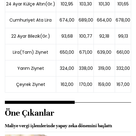
24 Ayar Külçe Altın(Gr.)
102,95
103,30
101,30
101,65
Cumhuriyet Ata Lira
674,00
689,00
664,00
678,00
22 Ayar Bilezik(Gr.)
93,68
100,77
92,18
99,13
Lira(Tam) Ziynet
650,00
671,00
639,00
661,00
Yarım Ziynet
324,00
338,00
319,00
332,00
Çeyrek Ziynet
162,00
170,00
159,00
167,00
Öne Çıkanlar
Maliye vergi işlemlerinde yapay zeka dönemini başlattı