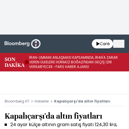
Canlı
İRAN-UMMAN ANLAŞMASI KAPSAMINDA, İRAN'A ZARAR
İR
SON
VEREN ÜLKELERE HÜRMÜZ BOĞAZI'NDAN GEÇİŞ İZNİ
GE
DAKİKA
VERİLMEYECEK -FARS HABER AJANSI
FA
Bloomberg HT
Haberler
Kapalıçarşı'da altın fiyatları
Kapalıçarşı'da altın fiyatları
24 ayar külçe altının gram satış fiyatı 124,30 lira,