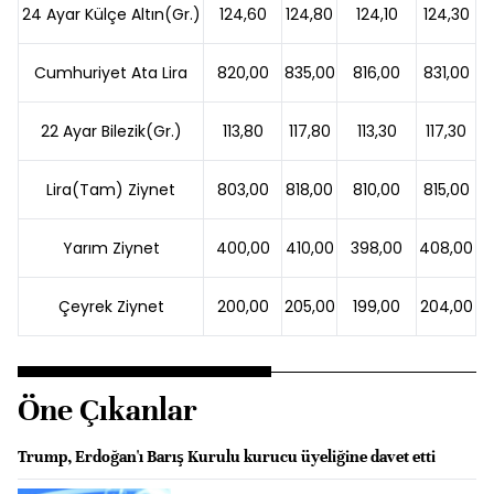
24 Ayar Külçe Altın(Gr.)
124,60
124,80
124,10
124,30
Cumhuriyet Ata Lira
820,00
835,00
816,00
831,00
22 Ayar Bilezik(Gr.)
113,80
117,80
113,30
117,30
Lira(Tam) Ziynet
803,00
818,00
810,00
815,00
Yarım Ziynet
400,00
410,00
398,00
408,00
Çeyrek Ziynet
200,00
205,00
199,00
204,00
Öne Çıkanlar
Trump, Erdoğan'ı Barış Kurulu kurucu üyeliğine davet etti