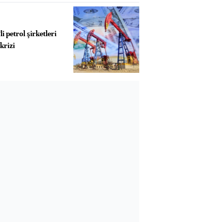
i petrol şirketleri
krizi