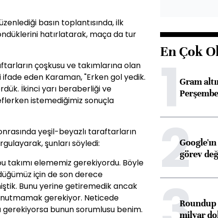
enlediği basın toplantısında, ilk
öndüklerini hatırlatarak, maça da tur
En Çok O
1
aftarların çoşkusu ve takımlarına olan
 ifade eden Karaman, "Erken gol yedik.
Gram alt
dük. İkinci yarı beraberliği ve
Perşembe 
eflerken istemediğimiz sonuçla
2
nrasında yeşil-beyazlı taraftarların
Google'ın
gulayarak, şunları söyledi:
görev değ
bu takımı elememiz gerekiyordu. Böyle
düğümüz için de son derece
3
iştik. Bunu yerine getiremedik ancak
 unutmamak gerekiyor. Neticede
Roundup d
lu gerekiyorsa bunun sorumlusu benim.
milyar dol