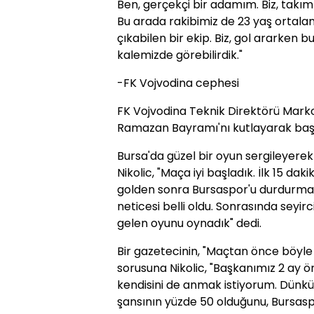
Ben, gerçekçi bir adamım. Biz, takı
Bu arada rakibimiz de 23 yaş ortal
çıkabilen bir ekip. Biz, gol ararken 
kalemizde görebilirdik."
-FK Vojvodina cephesi
FK Vojvodina Teknik Direktörü Marko
Ramazan Bayramı'nı kutlayarak başl
Bursa'da güzel bir oyun sergileyerek h
Nikolic, "Maça iyi başladık. İlk 15 dakik
golden sonra Bursaspor'u durdurmay
neticesi belli oldu. Sonrasında seyi
gelen oyunu oynadık" dedi.
Bir gazetecinin, "Maçtan önce böyle
sorusuna Nikolic, "Başkanımız 2 ay 
kendisini de anmak istiyorum. Dünkü 
şansının yüzde 50 olduğunu, Bursasp