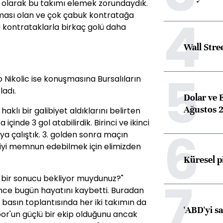
m olarak bu takımı elemek zorundaydık.
4
aması olan ve çok çabuk kontratağa
bu kontrataklarla birkaç golü daha
Wall Stre
5
 Nikolic ise konuşmasına Bursalıların
adı.
Dolar ve 
Ağustos 2
aklı bir galibiyet aldıklarını belirten
a içinde 3 gol atabilirdik. Birinci ve ikinci
6
a çalıştık. 3. golden sonra maçın
rciyi memnun edebilmek için elimizden
Küresel p
7
 bir sonucu bekliyor muydunuz?"
önce bugün hayatını kaybetti. Buradan
basın toplantısında her iki takımın da
'ABD'yi s
or'un güçlü bir ekip olduğunu ancak