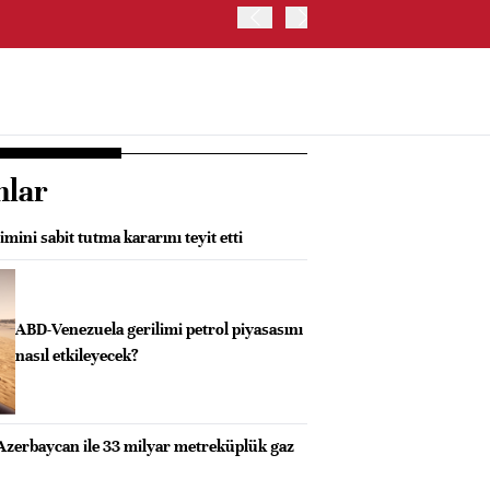
BIST 100 ENDEKSİ GÜNE Y
nlar
mini sabit tutma kararını teyit etti
ABD-Venezuela gerilimi petrol piyasasını
nasıl etkileyecek?
Azerbaycan ile 33 milyar metreküplük gaz