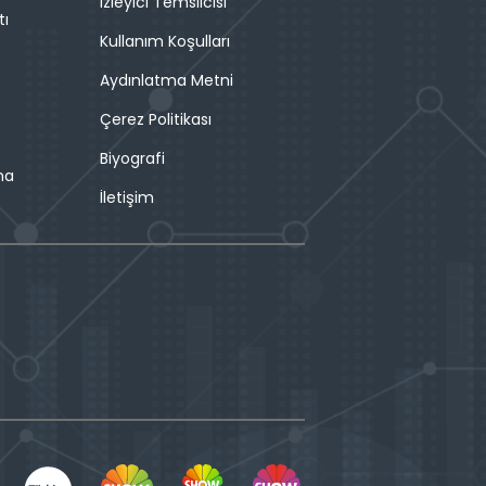
İzleyici Temsilcisi
tı
Kullanım Koşulları
Aydınlatma Metni
Çerez Politikası
Biyografi
ma
İletişim