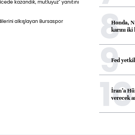
icede kazandık, mutluyuz" yanıtını
8
ilerini alkışlayan Bursaspor
Honda, Ni
karını iki
9
Fed yetki
10
İran’a Hü
verecek 