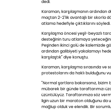
dedi.
Karaman, karşılaşmanın ardından düz
maçtan 2-2'lik avantajlı bir skorla d
atlama hedefiyle çıktıklarını söyledi.
Karşılaşma öncesi yeşil-beyazlı tar
desteğinin turu atlamaya yeteceğini
Peşinden ikinci golü de kalemizde gör
ardından galibiyeti yakalamayı hed
karşılaştık" diye konuştu.
Karaman, karşılaşma sırasında ve so
protestolarını da haklı bulduğunu vur
"Normal şartlara bakarsanız, bizim 
mübarek bir günde taraftarımızı üz
üzüntülüyüz. Taraftarımıza söz verm
ligin uzun bir maraton olduğunu da
mağlup olduk ve elendik. Bir sorum