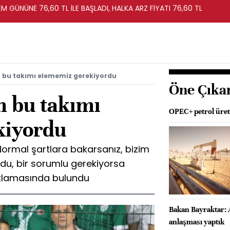
EM GÜNÜNE 76,60 TL İLE BAŞLADI, HALKA ARZ FİYATI 76,60 TL
 bu takımı elememiz gerekiyordu
Öne Çıka
 bu takımı
OPEC+ petrol üreti
kiyordu
Normal şartlara bakarsanız, bizim
du, bir sorumlu gerekiyorsa
klamasında bulundu
Bakan Bayraktar: 
anlaşması yaptık