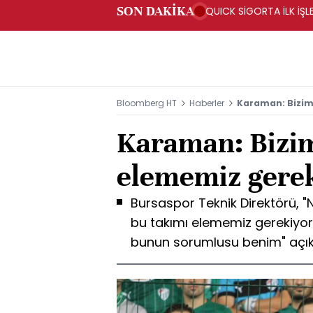
SON DAKİKA
QUICK SİGORTA İLK İŞL
Bloomberg HT
Haberler
Karaman: Bizim
Karaman: Bizim
elememiz gere
Bursaspor Teknik Direktörü, "
bu takımı elememiz gerekiyor
bunun sorumlusu benim" açı