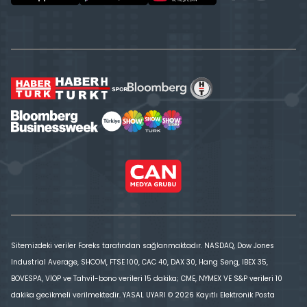
Sitemizdeki veriler Foreks tarafından sağlanmaktadır. NASDAQ, Dow Jones
Industrial Average, SHCOM, FTSE 100, CAC 40, DAX 30, Hang Seng, IBEX 35,
BOVESPA, VİOP ve Tahvil-bono verileri 15 dakika; CME, NYMEX VE S&P verileri 10
dakika gecikmeli verilmektedir. YASAL UYARI © 2026 Kayıtlı Elektronik Posta