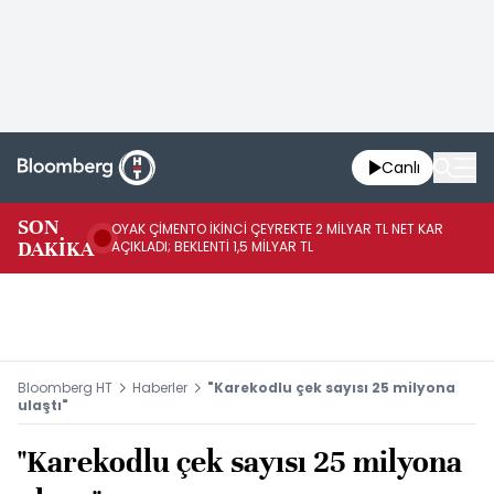
Canlı
İR
SON
OYAK ÇİMENTO İKİNCİ ÇEYREKTE 2 MİLYAR TL NET KAR
YÖ
DAKİKA
AÇIKLADI; BEKLENTİ 1,5 MİLYAR TL
OL
Bloomberg HT
Haberler
"Karekodlu çek sayısı 25 milyona
ulaştı"
"Karekodlu çek sayısı 25 milyona