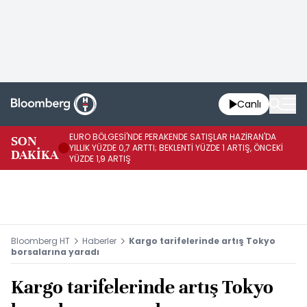
Canlı
EURO BÖLGESİ'NDE PERAKENDE SATIŞLAR HAZİRAN'DA
EU
SON
YILLIK YÜZDE 0,7 ARTTI; BEKLENTİ YÜZDE 1 ARTIŞ, ÖNCEKİ
AY
DAKİKA
YÜZDE 1,9 ARTIŞ
ÖN
Bloomberg HT
Haberler
Kargo tarifelerinde artış Tokyo
borsalarına yaradı
Kargo tarifelerinde artış Tokyo