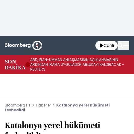
Canlı
ABD, İRAN-UMMAN ANLAŞMASININ AÇIKLANMASININ
AB
SON
ARDINDAN İRAN'A UYGULADIĞI ABLUKAYI KALDIRACAK -
GE
DAKİKA
REUTERS
UY
Bloomberg HT
Haberler
Katalonya yerel hükümeti
feshedildi
Katalonya yerel hükümeti