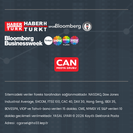
Sitemizdeki veriler Foreks tarafından sağlanmaktadır. NASDAQ, Dow Jones
Industrial Average, SHCOM, FTSE 100, CAC 40, DAX 30, Hang Seng, IBEX 35,
BOVESPA, VİOP ve Tahvil-bono verileri 15 dakika; CME, NYMEX VE S&P verileri 10
dakika gecikmeli verilmektedir. YASAL UYARI © 2026 Kayıtlı Elektronik Posta
Adresi : cgorsel@hs03.kep.tr