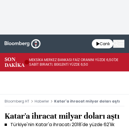
Canlı
SON
MEKSİKA MERKEZ BANKASI FAİZ ORANINI YÜZDE 6,50'DE
OY
DAKİKA
SABİT BIRAKTI; BEKLENTİ YÜZDE 6,50
AÇ
Bloomberg HT
Haberler
Katar'a ihracat milyar doları aştı
Katar'a ihracat milyar doları aştı
Türkiye'nin Katar'a ihracatı 2018'de yüzde 62'lik