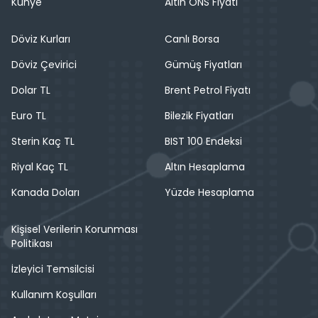
Künye
Altın ONS Fiyatı
Döviz Kurları
Canlı Borsa
Döviz Çevirici
Gümüş Fiyatları
Dolar TL
Brent Petrol Fiyatı
Euro TL
Bilezik Fiyatları
Sterin Kaç TL
BIST 100 Endeksi
Riyal Kaç TL
Altın Hesaplama
Kanada Doları
Yüzde Hesaplama
Kişisel Verilerin Korunması
Politikası
İzleyici Temsilcisi
Kullanım Koşulları