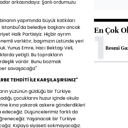
kadar arkasındayız. Şanlı ordumuzu
binanın yapımında büyük katkıları
k. İstanbul'da belediye başkanı ancak
En Çok O
1
yet Halk Partisiyiz. Hiçbir ayrım
nemli varlıktır, başımızın üstünde yeri
Resmi Ga
k. Yunus Emre, Hacı Bektaşı Veli,
arda yetişti. Bu toprakların
ardeşlik vardır. Bunu bozmak
aber savaşacağız"
BE TEHDİTİ İLE KARŞILAŞIRSINIZ"
arın yüzünün güldüğü bir Türkiye.
adığı, çocuklarını huzur içinde okula
erine kına yakarak askere gönderdikleri
şa edeceğiz. Düşüncelerimiz farklı da
ğreneceğiz. Yaşanacak bir Türkiye
cağız. Kışlaya siyaseti sokmayacağız.