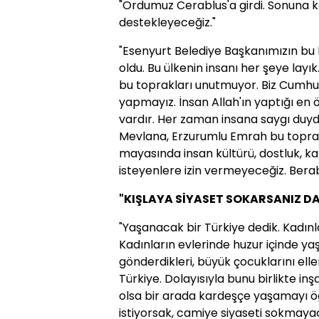
"Ordumuz Cerablus'a girdi. Sonuna 
destekleyeceğiz."
"Esenyurt Belediye Başkanımızın bu 
oldu. Bu ülkenin insanı her şeye layı
bu toprakları unutmuyor. Biz Cumhuri
yapmayız. İnsan Allah'ın yaptığı en ö
vardır. Her zaman insana saygı duydu
Mevlana, Erzurumlu Emrah bu toprakl
mayasında insan kültürü, dostluk, k
isteyenlere izin vermeyeceğiz. Ber
"KIŞLAYA SİYASET SOKARSANIZ DAR
"Yaşanacak bir Türkiye dedik. Kadınl
Kadınların evlerinde huzur içinde yaş
gönderdikleri, büyük çocuklarını ell
Türkiye. Dolayısıyla bunu birlikte in
olsa bir arada kardeşçe yaşamayı ö
istiyorsak, camiye siyaseti sokmaya