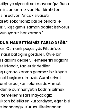
Adliyeye siyaseti sokmayacağız. Bunu
 insanlarımız var. Her kimlikten
sını ediyor. Ancak siyaseti
seti sokarsanız darbe tehditi ile
z. Sıkıştığımız zaman adalet istiyoruz.
savunuyoruz her zaman."
UR. HAK ETTİĞİMİZ TABLO DEĞİL"
ı Osmanlı paşasıydı. Filistin'de,
nasıl battığını gördüler. Öyle bir
s alalım dediler. Temellerini sağlam
 irfandır, fazilettir dediler.
uş uçmaz, kervan geçmez bir köyde
enel başkan olmazdı. Cumhuriyet
Cumhurbaşkanı olamazdı. Ahmet
denle cumhuriyetin kadrini bilmek
z, temellerini sarsmayacağız.
ktan kölelikten kurtardıysa, eğer bizi
e inanacağız. Kurucu ilkelerinden