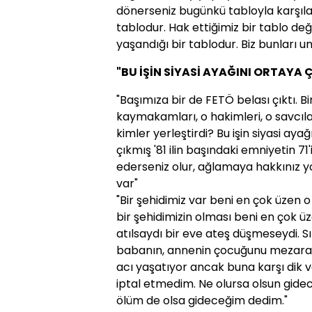
dönerseniz bugünkü tabloyla karşılaş
tablodur. Hak ettiğimiz bir tablo değil
yaşandığı bir tablodur. Biz bunları
"BU İŞİN SİYASİ AYAĞINI ORTAYA
"Başımıza bir de FETÖ belası çıktı. Bir
kaymakamları, o hakimleri, o savcıları
kimler yerleştirdi? Bu işin siyasi aya
çıkmış '81 ilin başındaki emniyetin 71
ederseniz olur, ağlamaya hakkınız y
var"
"Bir şehidimiz var beni en çok üzen o
bir şehidimizin olması beni en çok ü
atılsaydı bir eve ateş düşmeseydi. Sı
babanın, annenin çocuğunu mezara k
acı yaşatıyor ancak buna karşı dik 
iptal etmedim. Ne olursa olsun gid
ölüm de olsa gideceğim dedim."