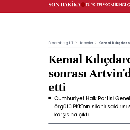
SON DAKİKA
TÜRK TELEKOM İKİNCİ Ç
Bloomberg HT
Haberler
Kemal Kılıçdaroğ
Kemal Kılıçdaro
sonrası Artvin'
etti
Cumhuriyet Halk Partisi Genel
örgütü PKK'nın silahlı saldırıs
karşısına çıktı