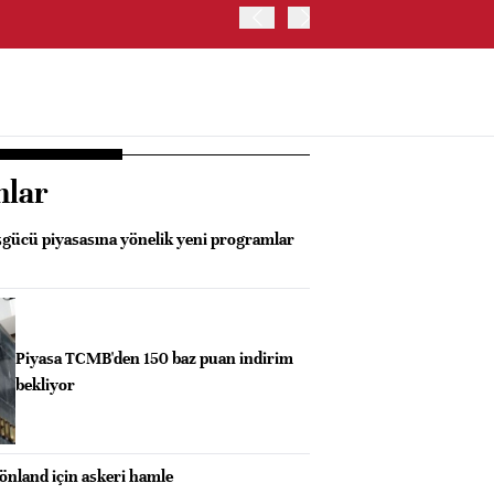
ABD HAZİNE BAKANLIĞI'NIN
nlar
işgücü piyasasına yönelik yeni programlar
Piyasa TCMB'den 150 baz puan indirim
bekliyor
nland için askeri hamle