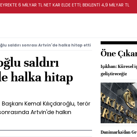
EYREKTE 6 MİLYAR TL NET KAR ELDE ETTİ; BEKLENTİ 4,9 MİLYAR TL
lu saldırı sonrası Artvin'de halka hitap etti
Öne Çıka
ğlu saldırı
Işıkhan: Küresel 
de halka hitap
geliştireceğiz
 Başkanı Kemal Kılıçdaroğlu, terör
ı sonrasında Artvin'de halkın
Danimarka'dan Grö