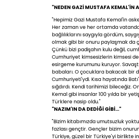
"NEDEN GAZİ MUSTAFA KEMAL'İN AS
"Hepimiz Gazi Mustafa Kemal'in asker
Her zaman ve her ortamda vatanda
bağlılıklarını saygıyla gördüm, sayg
olmak gibi bir onuru paylaşmak da ç
Çünkü bizi padişahın kulu değil, cumhu
Cumhuriyet kimsesizlerin kimsesi dediğ
esirgeme kurumunu kuruyor. Savaşta 
babaları. O çocuklara bakacak bir d
Cumhuriyeti'ydi. Kısa hayatında Batı'n
sığdırdı. Kendi tarihimizi bileceğiz. 
Kemal gibi insanlar 100 yılda bir yetişi
Türklere nasip oldu."
"NAZIM'IN DA DEDİĞİ GİBİ..."
"Bizim kitabımızda umutsuzluk yoktu
fazlası gençtir. Gençler bizim onuru
Türkiye, güzel bir Türkiye'yi birlikte 