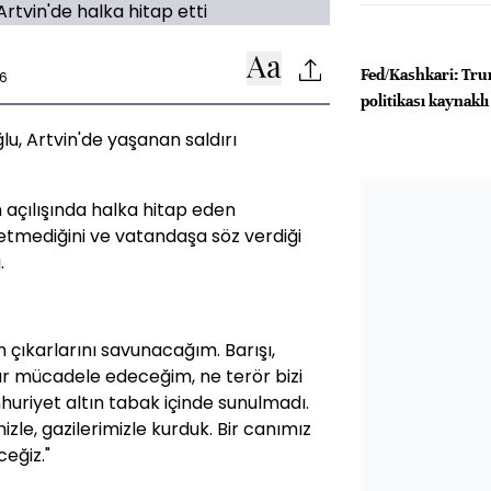
Fed/Kashkari: Tru
36
politikası kaynaklı
u, Artvin'de yaşanan saldırı
n açılışında halka hitap eden
l etmediğini ve vatandaşa söz verdiği
.
n çıkarlarını savunacağım. Barışı,
ar mücadele edeceğim, ne terör bizi
mhuriyet altın tabak içinde sunulmadı.
izle, gazilerimizle kurduk. Bir canımız
ceğiz."