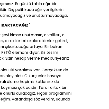
ırsınız. Bugünkü tablo ağır bir
dir. Dış politikada ağır yenilgilerin
 unutmayacağız ve unutturmayacağız."
 ÇIKARTACAĞIZ"
 şeyi kimse unutmasın, o valilieri, o
, o rektörleri oralara kimler getirdi,
ğını çıkartacağız ortaya. Bir bakan
'i FETÖ elemanı' diyor. Siz teslim
ok. Sizin hesap verme mecburiyetiniz
 oldu. İki yaralımız var. Gerçekten de
zen olay oldu. O kurşunlar havaya
ralı ölüme hepimiz katlanırız da
oyması çok acıdır. Terör ortak bir
ve onurlu duracağız. Hiçbir programımı
eceğim. Vatandaşa söz verdim, ucunda