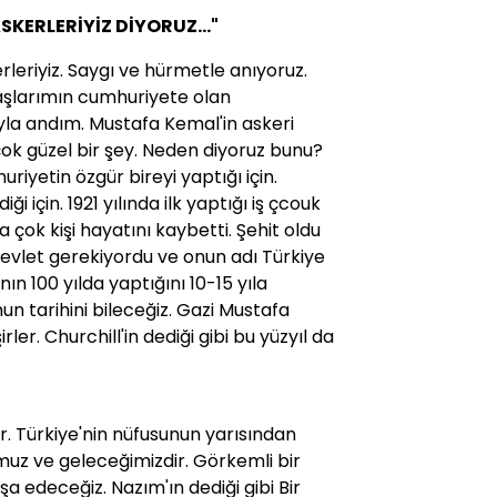
KERLERİYİZ DİYORUZ..."
leriyiz. Saygı ve hürmetle anıyoruz.
şlarımın cumhuriyete olan
ıyla andım. Mustafa Kemal'in askeri
ok güzel bir şey. Neden diyoruz bunu?
riyetin özgür bireyi yaptığı için.
i için. 1921 yılında ilk yaptığı iş çcouk
çok kişi hayatını kaybetti. Şehit oldu
evlet gerekiyordu ve onun adı Türkiye
ın 100 yılda yaptığını 10-15 yıla
Onun tarihini bileceğiz. Gazi Mustafa
rler. Churchill'in dediği gibi bu yüzyıl da
r. Türkiye'nin nüfusunun yarısından
muz ve geleceğimizdir. Görkemli bir
inşa edeceğiz. Nazım'ın dediği gibi Bir