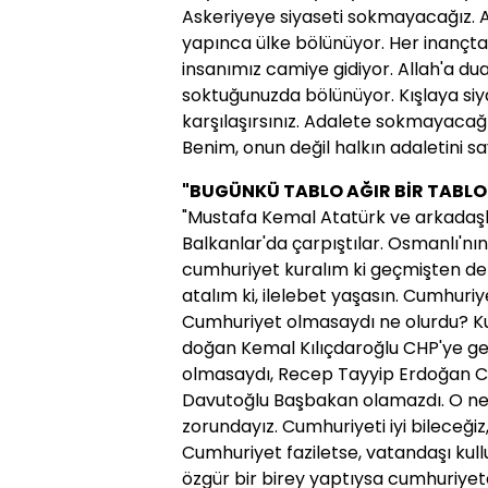
Askeriyeye siyaseti sokmayacağız. 
yapınca ülke bölünüyor. Her inançtan
insanımız camiye gidiyor. Allah'a dua
soktuğunuzda bölünüyor. Kışlaya siya
karşılaşırsınız. Adalete sokmayacağı
Benim, onun değil halkın adaletini 
"BUGÜNKÜ TABLO AĞIR BİR TABLOD
"Mustafa Kemal Atatürk ve arkadaşlar
Balkanlar'da çarpıştılar. Osmanlı'nın 
cumhuriyet kuralım ki geçmişten der
atalım ki, ilelebet yaşasın. Cumhuriyet
Cumhuriyet olmasaydı ne olurdu? K
doğan Kemal Kılıçdaroğlu CHP'ye g
olmasaydı, Recep Tayyip Erdoğan 
Davutoğlu Başbakan olamazdı. O ne
zorundayız. Cumhuriyeti iyi bileceği
Cumhuriyet faziletse, vatandaşı kullu
özgür bir birey yaptıysa cumhuriyet