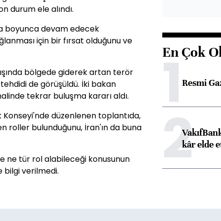
n durum ele alındı.
ta boyunca devam edecek
ğlanması için bir fırsat olduğunu ve
En Çok O
1
ışında bölgede giderek artan terör
Resmi Ga
tehdidi de görüşüldü. İki bakan
halinde tekrar buluşma kararı aldı.
2
k Konseyi'nde düzenlenen toplantıda,
n roller bulunduğunu, İran'ın da buna
VakıfBank
kâr elde e
e ne tür rol alabileceği konusunun
 bilgi verilmedi.