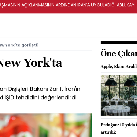
ŞMASININ AÇIKLANMASININ ARDINDAN İRAN'A UYGULADIĞI ABLUKAYI
New York'ta görüştü
Öne Çıka
 New York'ta
Apple, Ekim-Aralı
an Dışişleri Bakanı Zarif, İran'ın
 IŞİD tehdidini değerlendirdi
Erdoğan: 10 yılda 
artırdık