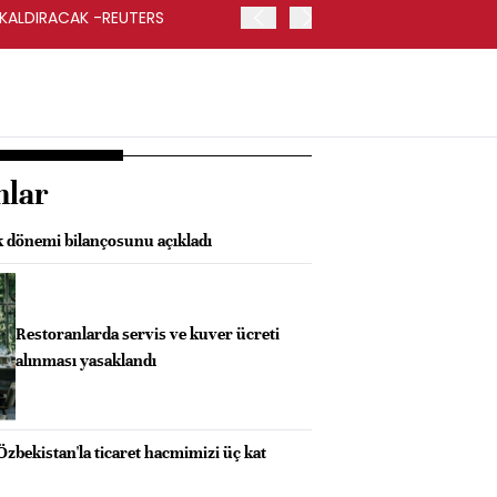
 KALDIRACAK -REUTERS
ABD DIŞİŞLERİ BAKANLIĞI
UYGULANACAK
nlar
k dönemi bilançosunu açıkladı
Restoranlarda servis ve kuver ücreti
alınması yasaklandı
Özbekistan'la ticaret hacmimizi üç kat