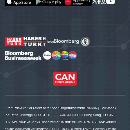
Sitemizdeki veriler Foreks tarafından sağlanmaktadır. NASDAQ, Dow Jones
Industrial Average, SHCOM, FTSE 100, CAC 40, DAX 30, Hang Seng, IBEX 35,
BOVESPA, VİOP ve Tahvil-bono verileri 15 dakika; CME, NYMEX VE S&P verileri 10
dakika gecikmeli verilmektedir. YASAL UYARI © 2026 Kayıtlı Elektronik Posta