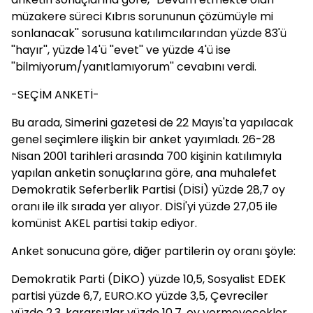
müzakere süreci Kıbrıs sorununun çözümüyle mi
sonlanacak'' sorusuna katılımcılarından yüzde 83'ü
''hayır'', yüzde 14'ü ''evet'' ve yüzde 4'ü ise
''bilmiyorum/yanıtlamıyorum'' cevabını verdi.
-SEÇİM ANKETİ-
Bu arada, Simerini gazetesi de 22 Mayıs'ta yapılacak
genel seçimlere ilişkin bir anket yayımladı. 26-28
Nisan 2001 tarihleri arasında 700 kişinin katılımıyla
yapılan anketin sonuçlarına göre, ana muhalefet
Demokratik Seferberlik Partisi (DİSİ) yüzde 28,7 oy
oranı ile ilk sırada yer alıyor. DİSİ'yi yüzde 27,05 ile
komünist AKEL partisi takip ediyor.
Anket sonucuna göre, diğer partilerin oy oranı şöyle:
Demokratik Parti (DİKO) yüzde 10,5, Sosyalist EDEK
partisi yüzde 6,7, EURO.KO yüzde 3,5, Çevreciler
yüzde 2,3, kararsızlar yüzde 10,7, oy vermeyecekler