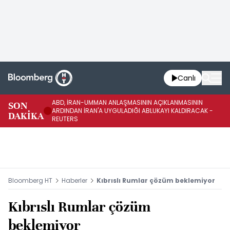
Canlı
ABD, İRAN-UMMAN ANLAŞMASININ AÇIKLANMASININ
AB
SON
ARDINDAN İRAN'A UYGULADIĞI ABLUKAYI KALDIRACAK -
GE
DAKİKA
REUTERS
UY
Bloomberg HT
Haberler
Kıbrıslı Rumlar çözüm beklemiyor
Kıbrıslı Rumlar çözüm
beklemiyor