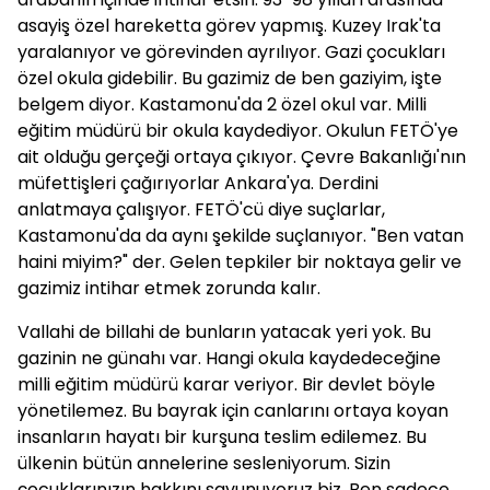
asayiş özel hareketta görev yapmış. Kuzey Irak'ta
yaralanıyor ve görevinden ayrılıyor. Gazi çocukları
özel okula gidebilir. Bu gazimiz de ben gaziyim, işte
belgem diyor. Kastamonu'da 2 özel okul var. Milli
eğitim müdürü bir okula kaydediyor. Okulun FETÖ'ye
ait olduğu gerçeği ortaya çıkıyor. Çevre Bakanlığı'nın
müfettişleri çağırıyorlar Ankara'ya. Derdini
anlatmaya çalışıyor. FETÖ'cü diye suçlarlar,
Kastamonu'da da aynı şekilde suçlanıyor. "Ben vatan
haini miyim?" der. Gelen tepkiler bir noktaya gelir ve
gazimiz intihar etmek zorunda kalır.
Vallahi de billahi de bunların yatacak yeri yok. Bu
gazinin ne günahı var. Hangi okula kaydedeceğine
milli eğitim müdürü karar veriyor. Bir devlet böyle
yönetilemez. Bu bayrak için canlarını ortaya koyan
insanların hayatı bir kurşuna teslim edilemez. Bu
ülkenin bütün annelerine sesleniyorum. Sizin
çocuklarınızın hakkını savunuyoruz biz. Ben sadece