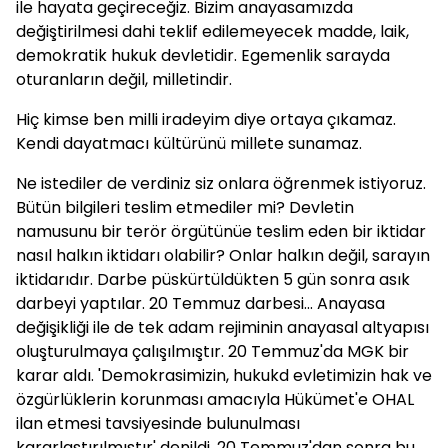
ile hayata geçireceğiz. Bizim anayasamızda
değiştirilmesi dahi teklif edilemeyecek madde, laik,
demokratik hukuk devletidir. Egemenlik sarayda
oturanların değil, milletindir.
Hiç kimse ben milli iradeyim diye ortaya çıkamaz.
Kendi dayatmacı kültürünü millete sunamaz.
Ne istediler de verdiniz siz onlara öğrenmek istiyoruz.
Bütün bilgileri teslim etmediler mi? Devletin
namusunu bir terör örgütünüe teslim eden bir iktidar
nasıl halkın iktidarı olabilir? Onlar halkın değil, sarayın
iktidarıdır. Darbe püskürtüldükten 5 gün sonra asık
darbeyi yaptılar. 20 Temmuz darbesi... Anayasa
değişikliği ile de tek adam rejiminin anayasal altyapısı
oluşturulmaya çalışılmıştır. 20 Temmuz'da MGK bir
karar aldı. 'Demokrasimizin, hukukd evletimizin hak ve
özgürlüklerin korunması amacıyla Hükümet'e OHAL
ilan etmesi tavsiyesinde bulunulması
kararlaştırılmıştır' denildi. 20 Temmuz'dan sonra bu