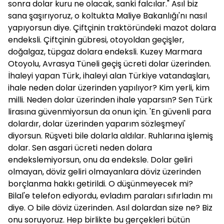
sonra dolar kuru ne olacak, sanki falcılar." Asıl biz
sana şaşırıyoruz, o koltukta Maliye Bakanlığı'nı nasıl
yapıyorsun diye. Çiftçinin traktöründeki mazot dolara
endeksli. Çiftçinin gübresi, otoyoldan geçişler,
doğalgaz, tüpgaz dolara endeksli. Kuzey Marmara
Otoyolu, Avrasya Tüneli geçiş ücreti dolar üzerinden.
İhaleyi yapan Türk, ihaleyi alan Türkiye vatandaşları,
ihale neden dolar üzerinden yapılıyor? Kim yerli, kim
milli. Neden dolar üzerinden ihale yaparsın? Sen Türk
lirasına güvenmiyorsun da onun için. 'En güvenli para
dolardır, dolar üzerinden yaparım sözleşmeyi'
diyorsun. Rüşveti bile dolarla aldılar. Ruhlarına işlemiş
dolar. Sen asgari ücreti neden dolara
endekslemiyorsun, onu da endeksle. Dolar geliri
olmayan, döviz geliri olmayanlara döviz üzerinden
borçlanma hakkı getirildi. O düşünmeyecek mi?
Bilal'e telefon ediyordu, evladım paraları sıfırladın mı
diye. O bile döviz üzerinden. Asıl dolardan size ne? Biz
onu soruyoruz. Hep birlikte bu gerçekleri bütün