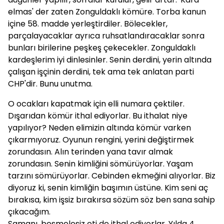
elmas' der zaten Zonguldaklı kömüre. Torba kanun
içine 58. madde yerleştirdiler. Bölecekler,
parçalayacaklar ayrıca ruhsatlandıracaklar sonra
bunları birilerine peşkeş çekecekler. Zonguldaklı
kardeşlerim iyi dinlesinler. Senin derdini, yerin altında
çalışan işçinin derdini, tek ama tek anlatan parti
CHP'dir. Bunu unutma.
O ocakları kapatmak için elli numara çektiler.
Dışarıdan kömür ithal ediyorlar. Bu ithalat niye
yapılıyor? Neden elimizin altında kömür varken
çıkarmıyoruz. Oyunun rengini, yerini değiştirmek
zorundasın. Alın terinden yana tavır almak
zorundasın. Senin kimliğini sömürüyorlar. Yaşam
tarzını sömürüyorlar. Cebinden ekmeğini alıyorlar. Biz
diyoruz ki, senin kimliğin başımın üstüne. Kim seni aç
bırakısa, kim işsiz bırakırsa sözüm söz ben sana sahip
çıkacağım.
Samanı, besmelesiz eti de ithal ediyorlar. Yılda 4