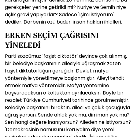
gerekçeler yerine getirildi mi? Nuriye ve Semih niye
açlık grevi yapıyorlar? Sadece 'İşimi istiyorum'
dediler. Darbenin özü budur, insan hakları ihlalleri.
ERKEN SEÇİM ÇAĞRISINI
YİNELEDİ
Parti sözcümüz 'faşist diktatör' deyince çok alınmış,
bir belediye başkanının ailesiyle uğraşmak zaten
faşist diktatörlüğün gereğidir. Devlet mafya
yöntemiyle yönetilmeye başlanmıştır. Aileyi tehdit
etmek mafya yöntemidir. Mafya yöntemine
başvuracaksan o koltuktan ayrılacaksın. Böyle bir
rezalet Türkiye Cumhuriyeti tarihinde görülmemiştir.
Belediye başkanını bıraktın, ailesi ve çoluk çocuğuyla
uğraşıyorsun. Sende ahlak yok mu, din iman yok mu?
Sen hangi değere inanıyorsun? Aileden ne istiyorsun?
'Demokrasinin namusunu koruyalım diye yerel
seçimleri erkenden yapalım' dedik. 'İstemediğin