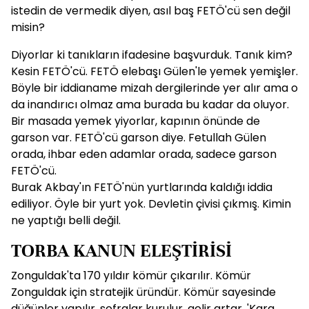
istedin de vermedik diyen, asıl baş FETÖ'cü sen değil
misin?
Diyorlar ki tanıkların ifadesine başvurduk. Tanık kim?
Kesin FETÖ'cü. FETÖ elebaşı Gülen'le yemek yemişler.
Böyle bir iddianame mizah dergilerinde yer alır ama o
da inandırıcı olmaz ama burada bu kadar da oluyor.
Bir masada yemek yiyorlar, kapının önünde de
garson var. FETÖ'cü garson diye. Fetullah Gülen
orada, ihbar eden adamlar orada, sadece garson
FETÖ'cü.
Burak Akbay'ın FETÖ'nün yurtlarında kaldığı iddia
ediliyor. Öyle bir yurt yok. Devletin çivisi çıkmış. Kimin
ne yaptığı belli değil.
TORBA KANUN ELEŞTİRİSİ
Zonguldak'ta 170 yıldır kömür çıkarılır. Kömür
Zonguldak için stratejik üründür. Kömür sayesinde
düğünler yapılır, sofralar kurulur, gelir artar. 'Kara