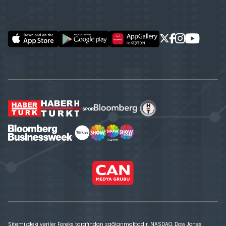
Sitemizdeki veriler Foreks tarafından sağlanmaktadır. NASDAQ, Dow Jones