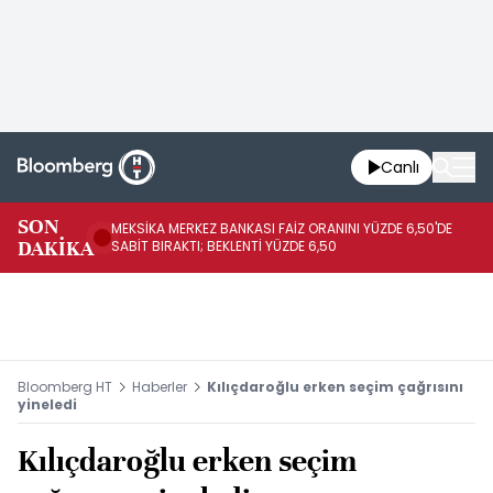
Canlı
SON
MEKSİKA MERKEZ BANKASI FAİZ ORANINI YÜZDE 6,50'DE
OY
DAKİKA
SABİT BIRAKTI; BEKLENTİ YÜZDE 6,50
AÇ
Bloomberg HT
Haberler
Kılıçdaroğlu erken seçim çağrısını
yineledi
Kılıçdaroğlu erken seçim