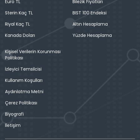
Euro TL
Bilezik Fiyatları
Sterin Kaç TL
BIST 100 Endeksi
Riyal Kaç TL
Altın Hesaplama
Kanada Doları
Yüzde Hesaplama
Kişisel Verilerin Korunması
Politikası
İzleyici Temsilcisi
Kullanım Koşulları
Aydınlatma Metni
Çerez Politikası
Biyografi
İletişim