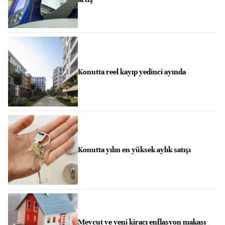
Konutta reel kayıp yedinci ayında
Konutta yılın en yüksek aylık satışı
Mevcut ve yeni kiracı enflasyon makası