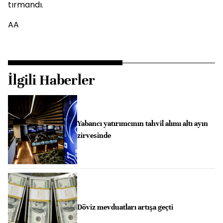
tırmandı.
AA
İlgili Haberler
Yabancı yatırımcının tahvil alımı altı ayın
zirvesinde
Döviz mevduatları artışa geçti