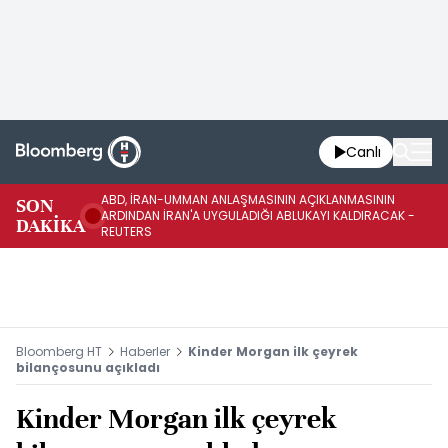
Canlı
ABD, İRAN-UMMAN ANLAŞMASININ AÇIKLANMASININ
AB
SON
ARDINDAN İRAN'A UYGULADIĞI ABLUKAYI KALDIRACAK -
GE
DAKİKA
REUTERS
UY
Bloomberg HT
Haberler
Kinder Morgan ilk çeyrek
bilançosunu açıkladı
Kinder Morgan ilk çeyrek