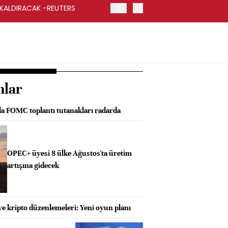
 KALDIRACAK -REUTERS
ABD DIŞİŞLERİ BAKANLIĞI
UYGULANACAK
nlar
da FOMC toplantı tutanakları radarda
OPEC+ üyesi 8 ülke Ağustos'ta üretim
artışına gidecek
e kripto düzenlemeleri: Yeni oyun planı