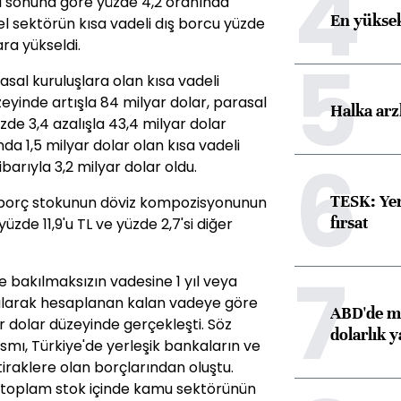
4
ıl sonuna göre yüzde 4,2 oranında
En yüksek
el sektörün kısa vadeli dış borcu yüzde
ara yükseldi.
5
asal kuruluşlara olan kısa vadeli
zeyinde artışla 84 milyar dolar, parasal
Halka arz
de 3,4 azalışla 43,4 milyar dolar
nda 1,5 milyar dolar olan kısa vadeli
6
ibarıyla 3,2 milyar dolar oldu.
TESK: Yen
dış borç stokunun döviz kompozisyonunun
fırsat
 yüzde 11,9'u TL ve yüzde 2,7'si diğer
7
ne bakılmaksızın vadesine 1 yıl veya
anılarak hesaplanan kalan vadeye göre
ABD'de ma
yar dolar düzeyinde gerçekleşti. Söz
dolarlık y
ısmı, Türkiye'de yerleşik bankaların ve
iştiraklere olan borçlarından oluştu.
, toplam stok içinde kamu sektörünün