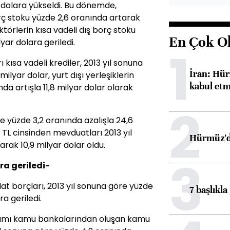
r dolara yükseldi. Bu dönemde,
rç stoku yüzde 2,6 oranında artarak
ktörlerin kısa vadeli dış borç stoku
En Çok O
yar dolara geriledi.
1
 kısa vadeli krediler, 2013 yıl sonuna
İran: Hür
ilyar dolar, yurt dışı yerleşiklerin
kabul etm
da artışla 11,8 milyar dolar olarak
2
e yüzde 3,2 oranında azalışla 24,6
n TL cinsinden mevduatları 2013 yıl
Hürmüz'de
rak 10,9 milyar dolar oldu.
3
ara geriledi-
lat borçları, 2013 yıl sonuna göre yüzde
7 başlıkla
ra geriledi.
mamı kamu bankalarından oluşan kamu