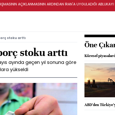
ŞMASININ AÇIKLANMASININ ARDINDAN İRAN'A UYGULADIĞI ABLUKAYI
borç stoku arttı
Öne Çıka
borç stoku arttı
Küresel piyasalar
ayıs ayında geçen yıl sonuna göre
olara yükseldi
ABD’den Türkiye’y