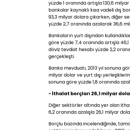
yüzde 1 oranında artışla 130,6 milya
bankalar kaynaklı kısa vadeli dış bo
93,3 milyar dolara çıkarken, diğer se
yüzde 2,7 oranında azalarak 36,6 mil
Bankaların yurt dışından kullandıkları
göre yüzde 7,4 oranında artışla 46,1 m
döviz tevdiat hesabı yüzde 2,2 oranın
gerçekleşti.
Banka mevduatı, 2013 yıl sonuna gör
milyar dolar ve yurt dışı yerleşikleri
sonuna göre yüzde 1,8 oranında azala
- İthalat borçları 26,1 milyar dol
Diğer sektörler altında yer alan itha
6,2 oranında azalışla 26,1 milyar dola
Borçlu bazında incelendiğinde, ta