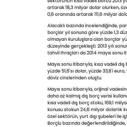
sektörünün kısa vadeli borcu 2013 y
artarak 18,3 milyar dolar olurken, öz
0,6 oranında artarak 111,6 milyar dol
Alacaklı bazında incelendiğinde, par
borçlar yıl sonuna göre yüzde 1,3 dü
olmayan kuruluşlara olan borçlar yüz
düzeyinde gerçekleşti. 2013 yılı sonu
tahvil ihraçları da 2014 mayıs sonu it
Mayıs sonu itibarıyla, kısa vadeli 
yüzde 51,6'sı dolar, yüzde 33,8'i euro,
döviz cinslerinden oluştu.
Mayıs sonu itibarıyla, orijinal vadesi
daha az kalmış dış borç verisi kull
kısa vadeli dış borç stoku, 169,1 mil
konusu stokun 24,6 milyar dolarlık k
özel sektörün, yurt dışı şubeleri ile 
Borçlu bazında değerlendirildiğinde