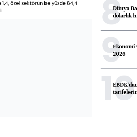
8
 1,4, özel sektörün ise yüzde 84,4
Dünya Ban
.
dolarlık h
9
Ekonomi v
2026
10
EBDK'dan 
tarifeleri