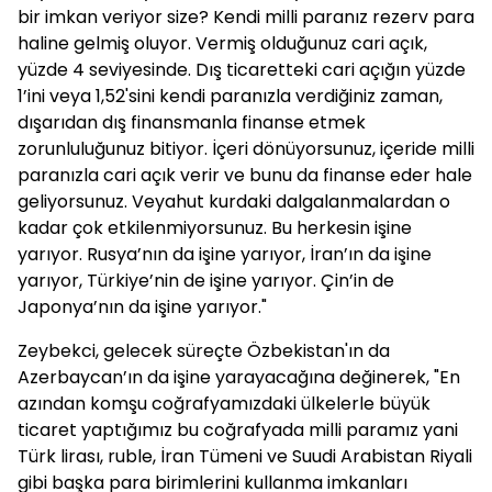
bir imkan veriyor size? Kendi milli paranız rezerv para
haline gelmiş oluyor. Vermiş olduğunuz cari açık,
yüzde 4 seviyesinde. Dış ticaretteki cari açığın yüzde
1’ini veya 1,52'sini kendi paranızla verdiğiniz zaman,
dışarıdan dış finansmanla finanse etmek
zorunluluğunuz bitiyor. İçeri dönüyorsunuz, içeride milli
paranızla cari açık verir ve bunu da finanse eder hale
geliyorsunuz. Veyahut kurdaki dalgalanmalardan o
kadar çok etkilenmiyorsunuz. Bu herkesin işine
yarıyor. Rusya’nın da işine yarıyor, İran’ın da işine
yarıyor, Türkiye’nin de işine yarıyor. Çin’in de
Japonya’nın da işine yarıyor."
Zeybekci, gelecek süreçte Özbekistan'ın da
Azerbaycan’ın da işine yarayacağına değinerek, "En
azından komşu coğrafyamızdaki ülkelerle büyük
ticaret yaptığımız bu coğrafyada milli paramız yani
Türk lirası, ruble, İran Tümeni ve Suudi Arabistan Riyali
gibi başka para birimlerini kullanma imkanları