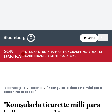
Canlı
SON
MEKSİKA MERKEZ BANKASI FAİZ ORANINI YÜZDE 6,50'DE
OY
DAKİKA
SABİT BIRAKTI; BEKLENTİ YÜZDE 6,50
AÇ
Bloomberg HT
Haberler
"Komşularla ticarette milli para
kullanımı artacak"
"Komşularla ticarette milli para