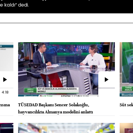
 kaldı” dedi.
4:18
çısına
TÜSEDAD Başkanı Sencer Solakoğlu,
Süt sek
hayvancılıkta Almanya modelini anlattı