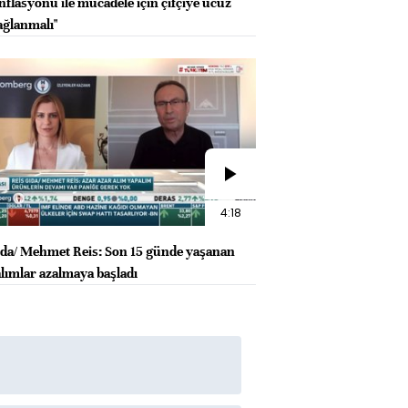
nflasyonu ile mücadele için çifçiye ucuz
ağlanmalı"
4:18
ıda/ Mehmet Reis: Son 15 günde yaşanan
alımlar azalmaya başladı