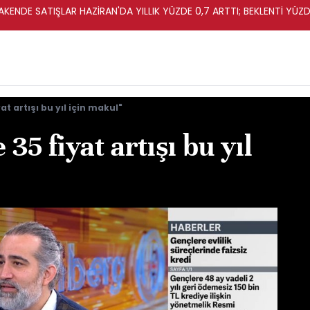
KENDE SATIŞLAR HAZİRAN'DA YILLIK YÜZDE 0,7 ARTTI; BEKLENTİ YÜZDE
at artışı bu yıl için makul"
 35 fiyat artışı bu yıl