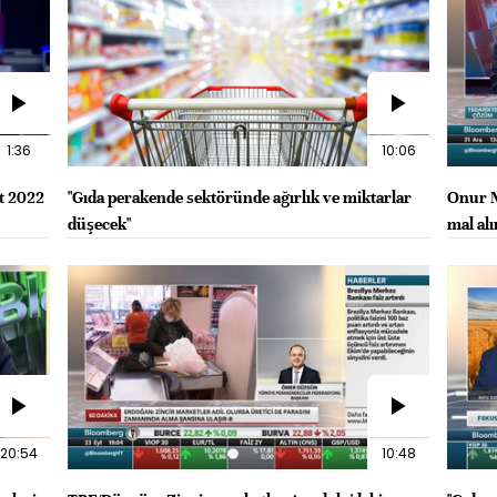
1:36
10:06
at 2022
"Gıda perakende sektöründe ağırlık ve miktarlar
Onur M
düşecek"
mal al
20:54
10:48