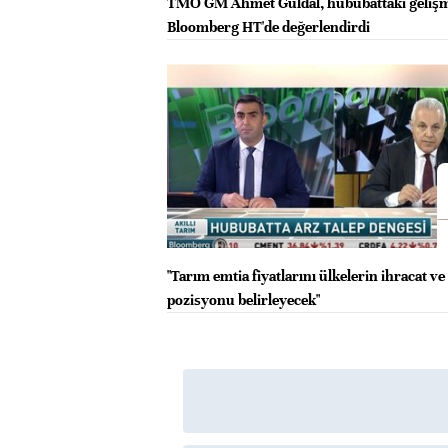
TMO GM Ahmet Güldal, hububattaki gelişm
Bloomberg HT'de değerlendirdi
"Tarım emtia fiyatlarını ülkelerin ihracat ve 
pozisyonu belirleyecek"