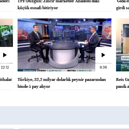
eleri
TPF/Düzgün: Zincir marketler Anadolu'daki
"Gıda e
küçük esnafı bitiriyor
girdi s
22:12
9:36
ithalat
Türkiye, 32,2 milyar dolarlık peynir pazarından
Reis G
binde 5 pay alıyor
panik 