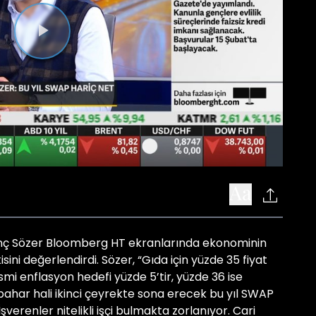
Videoyu
Oynat
İnanç Sözer Bloomberg HT ekranlarında ekonominin
ni değerlendirdi. Sözer, “Gıda için yüzde 35 fiyat
resmi enflasyon hedefi yüzde 5’tir, yüzde 36 ise
ahar hali ikinci çeyrekte sona erecek bu yıl SWAP
İşverenler nitelikli işçi bulmakta zorlanıyor. Cari