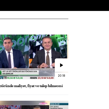
20:18
töründe maliyet, fiyat ve talep bilmecesi