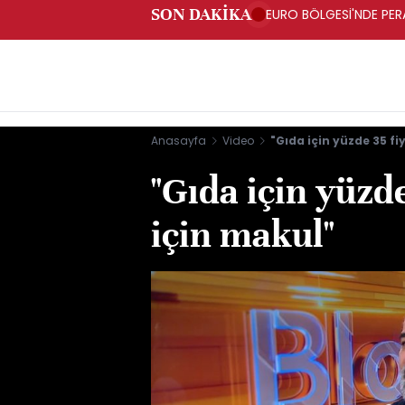
SON DAKİKA
EURO BÖLGESİ'NDE PERA
ARTIŞ
Anasayfa
Video
"Gıda için yüzde 35 fiy
"Gıda için yüzde
için makul"