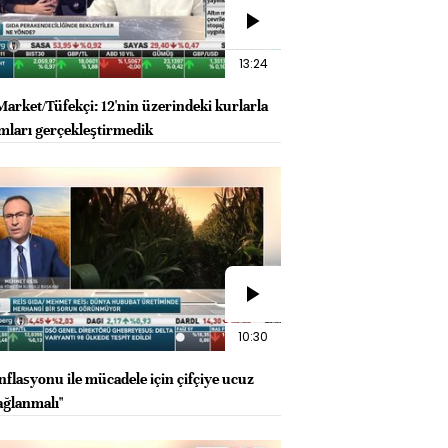
13:24
arket/Tüfekçi: 12'nin üzerindeki kurlarla
ımları gerçekleştirmedik
10:30
nflasyonu ile mücadele için çifçiye ucuz
ağlanmalı"