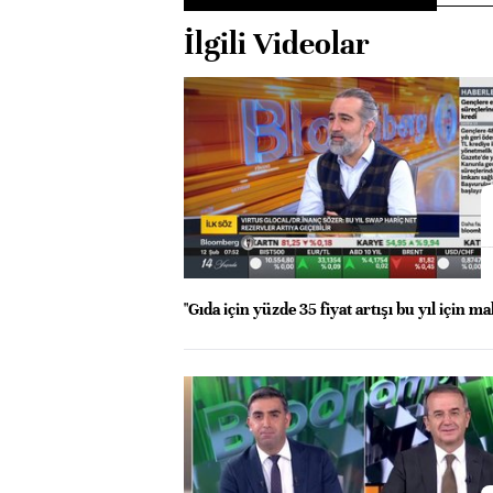
İlgili Videolar
"Gıda için yüzde 35 fiyat artışı bu yıl için ma