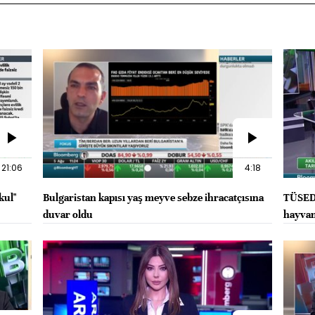
21:06
4:18
kul"
Bulgaristan kapısı yaş meyve sebze ihracatçısına
TÜSEDA
duvar oldu
hayvan