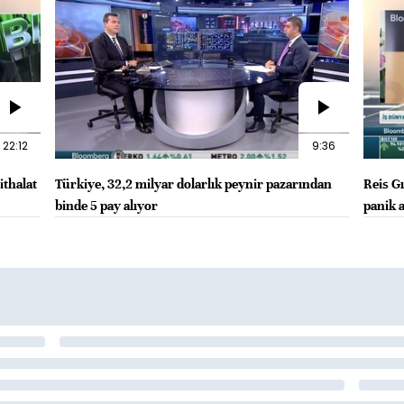
22:12
9:36
ithalat
Türkiye, 32,2 milyar dolarlık peynir pazarından
Reis G
binde 5 pay alıyor
panik 