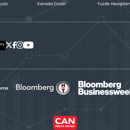
iyatı
Kanada Doları
Yüzde Hesapla