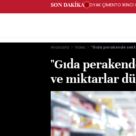
SON DAKİKA
OYAK ÇİMENTO İKİNCİ Ç
Anasayfa
Video
“Gıda perakende sekt
"Gıda perakend
ve miktarlar d