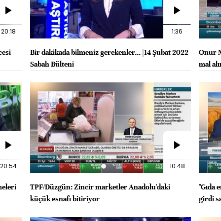
20:18
1:36
cesi
Bir dakikada bilmeniz gerekenler... |14 Şubat 2022
Onur M
Sabah Bülteni
mal al
20:54
10:48
eleri
TPF/Düzgün: Zincir marketler Anadolu'daki
"Gıda e
küçük esnafı bitiriyor
girdi s