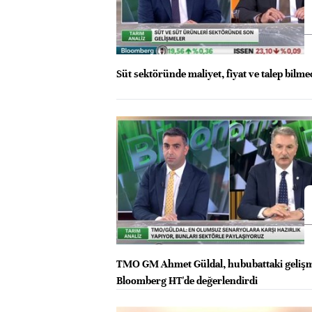
Süt sektöründe maliyet, fiyat ve talep bilme
TMO GM Ahmet Güldal, hububattaki gelişm
Bloomberg HT'de değerlendirdi