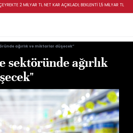
EYREKTE 2 MİLYAR TL NET KAR AÇIKLADI; BEKLENTİ 1,5 MİLYAR TL
öründe ağırlık ve miktarlar düşecek”
e sektöründe ağırlık
üşecek"