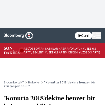
Canlı
SON
ABD'DE TOPTAN SATIŞLAR HAZİRAN'DA AYLIK YÜZDE 0,2
AP
DAKİKA
ARTTI, BEKLENTİ YÜZDE 0,3 ARTIŞ, ÖNCEKİ YÜZDE 0,3 ARTIŞ
KA
Bloomberg HT
Haberler
"Konutta 2018'dekine benzer bir
kriz yaşanabilir"
"Konutta 2018'dekine benzer bir