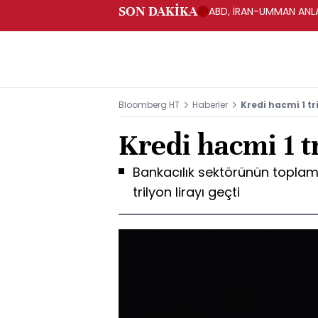
SON DAKİKA
ABD, İRAN-UMMAN ANLA
Bloomberg HT
Haberler
Kredi hacmi 1 tri
Kredi hacmi 1 tr
Bankacılık sektörünün toplam k
trilyon lirayı geçti