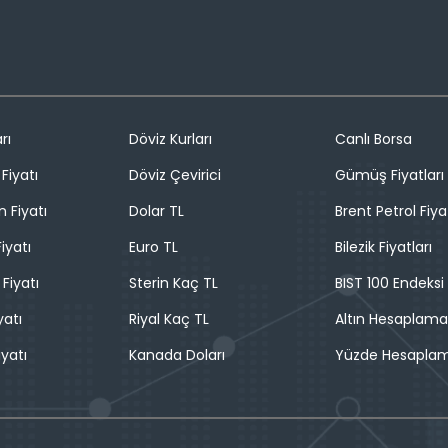
rı
Döviz Kurları
Canlı Borsa
Fiyatı
Döviz Çevirici
Gümüş Fiyatları
n Fiyatı
Dolar TL
Brent Petrol Fiya
iyatı
Euro TL
Bilezik Fiyatları
 Fiyatı
Sterin Kaç TL
BIST 100 Endeksi
yatı
Riyal Kaç TL
Altın Hesaplama
iyatı
Kanada Doları
Yüzde Hesapla