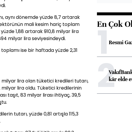
di.
amı, aynı dönemde yüzde 8,7 artarak
En Çok O
1
k sektörünün mali kesim hariç toplam
yüzde 1,88 artarak 910,8 milyar lira
94 milyar lira seviyesindeydi.
Resmi Ga
 toplamı ise bir haftada yüzde 2,31
2
VakıfBank
kâr elde e
ilyar lira olan tüketici kredileri tutarı,
ilyar lira oldu. Tüketici kredilerinin
ası taşıt, 83 milyar lirası ihtiyaç, 39,5
ştu.
ilerin tutarı, yüzde 0,81 artışla 115,3
.