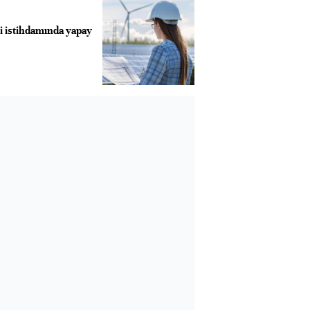
ji istihdamında yapay