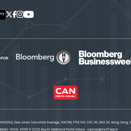
 NASDAQ, Dow Jones Industrial Average, SHCOM, FTSE 100, CAC 40, DAX 30, Hang Seng, IBE
ktedir. YASAL UYARI © 2026 Kayıtlı Elektronik Posta Adresi : cgorsel@hs03.kep.tr