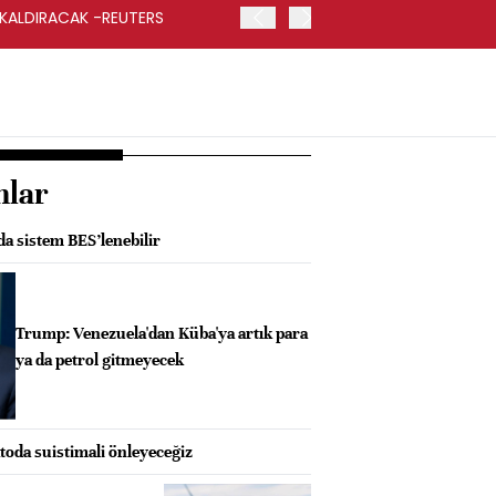
 KALDIRACAK -REUTERS
ABD DIŞİŞLERİ BAKANLIĞI
UYGULANACAK
nlar
da sistem BES’lenebilir
Trump: Venezuela'dan Küba'ya artık para
ya da petrol gitmeyecek
oda suistimali önleyeceğiz