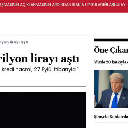
ŞMASININ AÇIKLANMASININ ARDINDAN İRAN'A UYGULADIĞI ABLUKAYI
lyon lirayı aştı
Öne Çıka
ilyon lirayı aştı
Yüzde 20 katkıyla 
redi hacmi, 27 Eylül itibarıyla 1
Şimşek: Konkordat