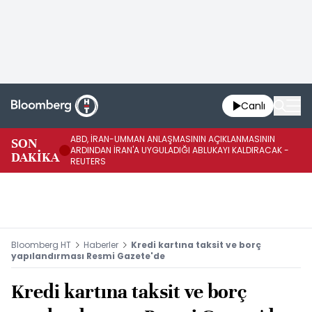
Canlı
ABD, İRAN-UMMAN ANLAŞMASININ AÇIKLANMASININ
AB
SON
ARDINDAN İRAN'A UYGULADIĞI ABLUKAYI KALDIRACAK -
GE
DAKİKA
REUTERS
UY
Bloomberg HT
Haberler
Kredi kartına taksit ve borç
yapılandırması Resmi Gazete'de
Kredi kartına taksit ve borç