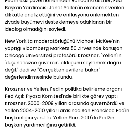
Fed'in eski guvernörlerinden Randall Kroszner, Fed
Başkan Yardımcısı Janet Yellen'ın ekonomik verileri
dikkatle analiz ettiğini ve enflasyonu önlemekten
ziyade büyümeyi desteklemeye odaklanan bir
ideolog olmadığını söyledi.
New York'ta moderatörlüğünü Michael McKee'nin
yaptığı Bloomberg Markets 50 Zirvesinde konuşan
Chicago Üniversitesi profesörü Kroszner, "Yellen'ın
'düşüncesizce güvercin' olduğunu söylemek doğru
değil," dedi ve "Gerçekten evrilere bakar"
değerlendirmesinde bulundu.
Kroszner ve Yellen, Fed'in politika belirleme organı
Fed Açık Piyasa Komitesi'nde birlikte görev yaptı.
Kroszner, 2006-2009 yılları arasında guvernördü ve
Yellen 2004-2010 yılları arasında San Francisco Fed'in
başkanlığını yürüttü. Yellen Ekim 2010'da Fed2in
başkan yardımcılığına getirildi.