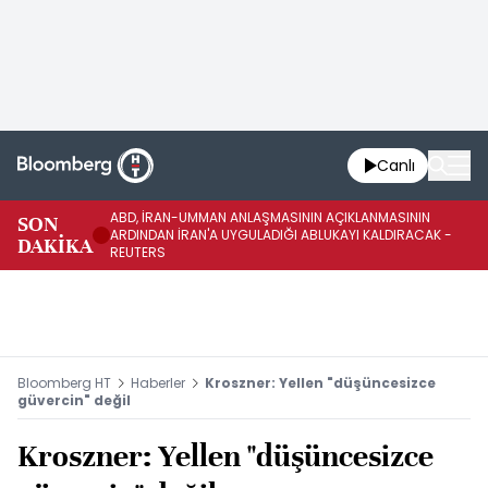
Canlı
ABD, İRAN-UMMAN ANLAŞMASININ AÇIKLANMASININ
AB
SON
ARDINDAN İRAN'A UYGULADIĞI ABLUKAYI KALDIRACAK -
GE
DAKİKA
REUTERS
UY
Bloomberg HT
Haberler
Kroszner: Yellen "düşüncesizce
güvercin" değil
Kroszner: Yellen "düşüncesizce