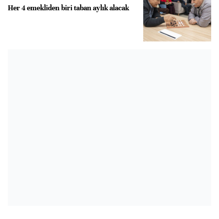
Her 4 emekliden biri taban aylık alacak