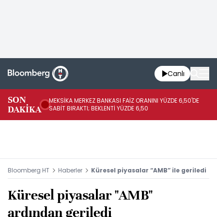
Canlı
SON
MEKSİKA MERKEZ BANKASI FAİZ ORANINI YÜZDE 6,50'DE
OY
DAKİKA
SABİT BIRAKTI; BEKLENTİ YÜZDE 6,50
AÇ
Bloomberg HT
Haberler
Küresel piyasalar “AMB” ile geriledi
Küresel piyasalar "AMB"
ardından geriledi