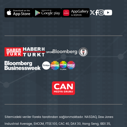
Sitemizdeki veriler Foreks tarafından sağlanmaktadır. NASDAQ, Dow Jones
Industrial Average, SHCOM, FTSE 100, CAC 40, DAX 30, Hang Seng, IBEX 35,