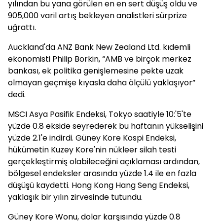
yılından bu yana görülen en en sert düşüş oldu ve
905,000 varil artış bekleyen analistleri sürprize
uğrattı.
Auckland'da ANZ Bank New Zealand Ltd. kıdemli
ekonomisti Philip Borkin, “AMB ve birçok merkez
bankası, ek politika genişlemesine pekte uzak
olmayan geçmişe kıyasla daha ölçülü yaklaşıyor”
dedi.
MSCI Asya Pasifik Endeksi, Tokyo saatiyle 10:'5'te
yüzde 0.8 ekside seyrederek bu haftanın yükselişini
yüzde 2.1'e indirdi. Güney Kore Kospi Endeksi,
hükümetin Kuzey Kore'nin nükleer silah testi
gerçekleştirmiş olabileceğini açıklaması ardından,
bölgesel endeksler arasında yüzde 1.4 ile en fazla
düşüşü kaydetti. Hong Kong Hang Seng Endeksi,
yaklaşık bir yılın zirvesinde tutundu.
Güney Kore Wonu, dolar karşısında yüzde 0.8