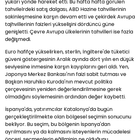
yukarı yönde hareket etti. Bu hafta hafta görülen
tahvilelrdeki satış dalgası, ABD Hazine tahvillerinin
sakinleşmesine karşın devam etti ve çekirdek Avrupa
tajhvillerinin faizleri yükselişini dördüncü güne
genişletti. Çevre Avrupa ülkelerinin tahvilleri ise fazla
değişmedi.
Euro hafifçe yükselirken, sterlin, İngiltere'de tüketici
güveni göstergesinin Aralık ayında dört yılın en düşük
seviyesine inmesine karşın kayıplarını geri aldı. Yen,
Japonya Merkez Bankası'nın faizi sabit tutması ve
Başkan Haruhiko Kuroda'nın mevcut politika
çerçevesinin yeniden değerlendirilmesine gerek
olmadığını söylemesinin ardından değer kaybetti.
İspanya'da, yatırımcılar Katalonya'da bugün
gerçekleştirilmekte olan bölgesel seçimin sonucunu
bekliyor. Bu seçim, bu bölgenin İspanya'dan
ayrılmasını ya da kalmasını isteyenlerin mücadelesi
öncesi, seçmenlerin eğiliminin ne olduğunu