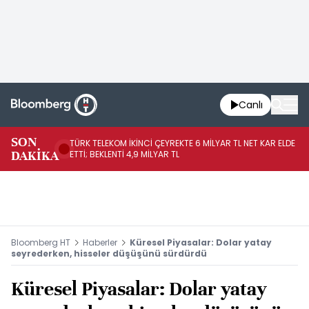
Canlı
SON
TÜRK TELEKOM İKİNCİ ÇEYREKTE 6 MİLYAR TL NET KAR ELDE
AB
DAKİKA
ETTİ; BEKLENTİ 4,9 MİLYAR TL
İR
Bloomberg HT
Haberler
Küresel Piyasalar: Dolar yatay
seyrederken, hisseler düşüşünü sürdürdü
Küresel Piyasalar: Dolar yatay