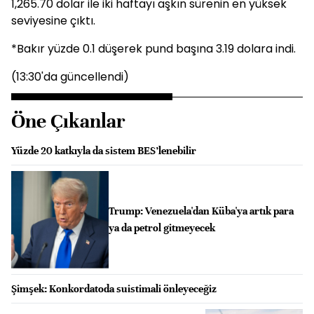
1,265.70 dolar ile iki haftayı aşkın sürenin en yüksek
seviyesine çıktı.
*Bakır yüzde 0.1 düşerek pund başına 3.19 dolara indi.
(13:30'da güncellendi)
Öne Çıkanlar
Yüzde 20 katkıyla da sistem BES’lenebilir
Trump: Venezuela'dan Küba'ya artık para
ya da petrol gitmeyecek
Şimşek: Konkordatoda suistimali önleyeceğiz