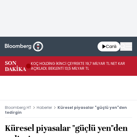
Canlı
SON
KOÇ HOLDİNG İKİNCİ ÇEYREKTE 19,7 MİLYAR TL NET KAR
BO
DAKİKA
AÇIKLADI; BEKLENTİ 13,5 MİLYAR TL
YÜ
Bloomberg HT
Haberler
Küresel piyasalar "güçlü yen"den
tedirgin
Küresel piyasalar "güçlü yen"den