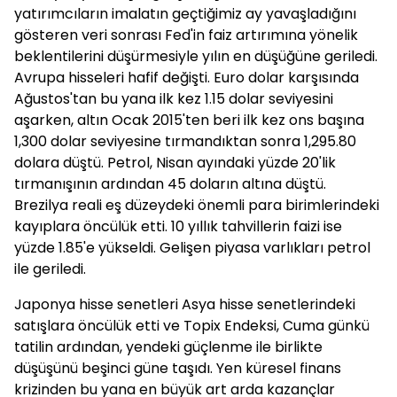
yatırımcıların imalatın geçtiğimiz ay yavaşladığını
gösteren veri sonrası Fed'in faiz artırımına yönelik
beklentilerini düşürmesiyle yılın en düşüğüne geriledi.
Avrupa hisseleri hafif değişti. Euro dolar karşısında
Ağustos'tan bu yana ilk kez 1.15 dolar seviyesini
aşarken, altın Ocak 2015'ten beri ilk kez ons başına
1,300 dolar seviyesine tırmandıktan sonra 1,295.80
dolara düştü. Petrol, Nisan ayındaki yüzde 20'lik
tırmanışının ardından 45 doların altına düştü.
Brezilya reali eş düzeydeki önemli para birimlerindeki
kayıplara öncülük etti. 10 yıllık tahvillerin faizi ise
yüzde 1.85'e yükseldi. Gelişen piyasa varlıkları petrol
ile geriledi.
Japonya hisse senetleri Asya hisse senetlerindeki
satışlara öncülük etti ve Topix Endeksi, Cuma günkü
tatilin ardından, yendeki güçlenme ile birlikte
düşüşünü beşinci güne taşıdı. Yen küresel finans
krizinden bu yana en büyük art arda kazançlar