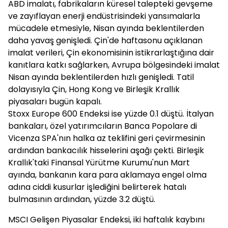
ABD imalatı, fabrikaların küresel talepteki gevşeme
ve zayıflayan enerji endüstrisindeki yansımalarla
mücadele etmesiyle, Nisan ayında beklentilerden
daha yavaş genişledi. Çin'de haftasonu açıklanan
imalat verileri, Çin ekonomisinin istikrarlaştığına dair
kanıtlara katkı sağlarken, Avrupa bölgesindeki imalat
Nisan ayında beklentilerden hızlı genişledi. Tatil
dolayısıyla Çin, Hong Kong ve Birleşik Krallık
piyasaları bugün kapalı.
Stoxx Europe 600 Endeksi ise yüzde 0.1 düştü. İtalyan
bankaları, özel yatırımcıların Banca Popolare di
Vicenza SPA'nın halka az teklifini geri çevirmesinin
ardından bankacılık hisselerini aşağı çekti. Birleşik
Krallık'taki Finansal Yürütme Kurumu'nun Mart
ayında, bankanın kara para aklamaya engel olma
adına ciddi kusurlar işlediğini belirterek hatalı
bulmasının ardından, yüzde 3.2 düştü.
MSCI Gelişen Piyasalar Endeksi, iki haftalık kaybını