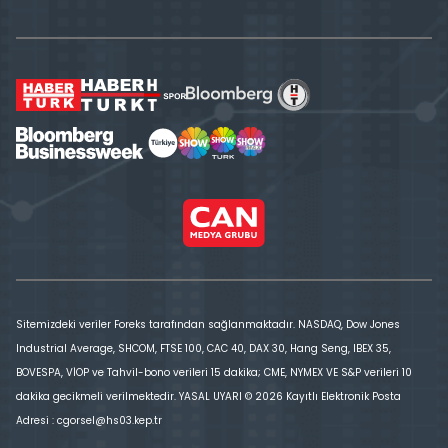
Sitemizdeki veriler Foreks tarafından sağlanmaktadır. NASDAQ, Dow Jones
Industrial Average, SHCOM, FTSE 100, CAC 40, DAX 30, Hang Seng, IBEX 35,
BOVESPA, VİOP ve Tahvil-bono verileri 15 dakika; CME, NYMEX VE S&P verileri 10
dakika gecikmeli verilmektedir. YASAL UYARI © 2026 Kayıtlı Elektronik Posta
Adresi : cgorsel@hs03.kep.tr