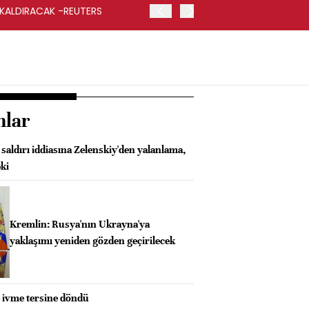
 KALDIRACAK -REUTERS
ABD DIŞİŞLERİ BAKANLIĞI
UYGULANACAK
nlar
saldırı iddiasına Zelenskiy'den yalanlama,
ki
Kremlin: Rusya'nın Ukrayna'ya
yaklaşımı yeniden gözden geçirilecek
e ivme tersine döndü