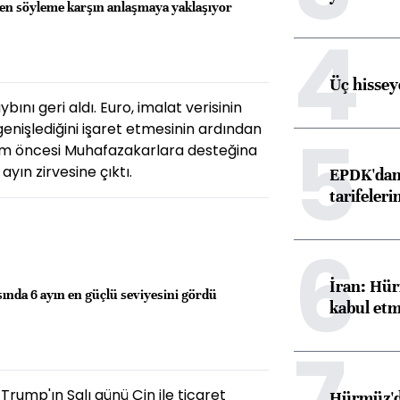
şen söyleme karşın anlaşmaya yaklaşıyor
4
Üç hisseye
ını geri aldı. Euro, imalat verisinin
5
genişlediğini işaret etmesinin ardından
seçim öncesi Muhafazakarlara desteğina
ayın zirvesine çıktı.
EPDK'dan 
tarifeleri
6
İran: Hür
ısında 6 ayın en güçlü seviyesini gördü
kabul etm
7
Trump'ın Salı günü Çin ile ticaret
Hürmüz'de