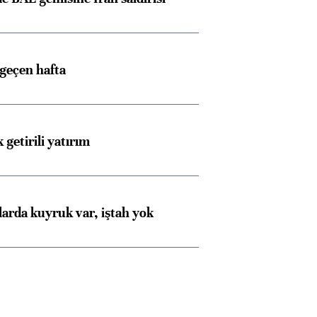
 geçen hafta
 getirili yatırım
larda kuyruk var, iştah yok