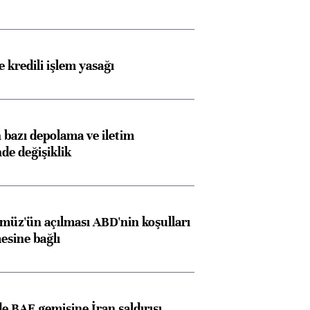
 kredili işlem yasağı
bazı depolama ve iletim
nde değişiklik
müz'ün açılması ABD'nin koşulları
esine bağlı
 BAE gemisine İran saldırısı