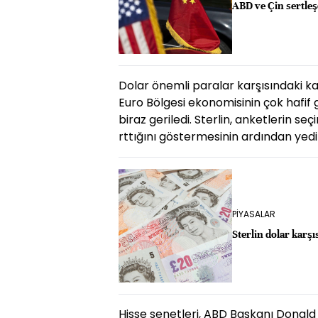
ABD ve Çin sertle
Dolar önemli paralar karşısındaki kayb
Euro Bölgesi ekonomisinin çok hafif 
biraz geriledi. Sterlin, anketlerin 
rttığını göstermesinin ardından yedi 
PİYASALAR
Sterlin dolar karş
Hisse senetleri, ABD Başkanı Donald 