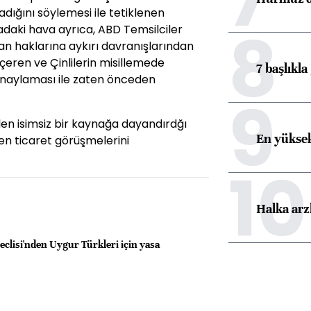
dığını söylemesi ile tetiklenen
8
sadaki hava ayrıca, ABD Temsilciler
san haklarına aykırı davranışlarından
 içeren ve Çinlilerin misillemede
7 başlıkla
 onaylaması ile zaten önceden
9
len isimsiz bir kaynağa dayandırdğı
En yüksek
n ticaret görüşmelerini
10
Halka arz
clisi'nden Uygur Türkleri için yasa