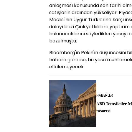
anlaşması konusunda son tarihi olma
satışların ardından yükseliyor. Piya
Meclisi'nin Uygur Türklerine karşı in
dolayı bazı Çinli yetkililere yaptırım
bulunacaklarını söyledikleri yasayı
bozulmuştu.
Bloomberg'in Pekin'in düşüncesini bi
habere göre ise, bu yasa muhtemele
etkilemeyecek.
HABERLER
ABD Temsilciler Me
tasarısı