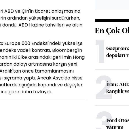
ri ABD ve Çin'in ticaret anlaşmasına
n ardından yükselişini sürdürürken,
 döndü. ABD Hazine tahvilleri ve altın
En Çok O
1
oxx Europe 600 Endeksi'ndeki yükselişe
Gazprom: 
endeks vadeli kontratı, Bloomberg'in
depoları 
anın iki ülke arasındaki gerilimin Hong
ulardan dolayı artmasına karşın yeni
2
15 Aralık'tan önce tamamlanmasını
sı sıçrama yaptı. Ancak Asya'da hisse
İran: ABD 
aatlerde aşağıda kapandı ve düşüşler
karşılık v
ine göre daha fazlaydı.
3
Ford Otos
yatırım