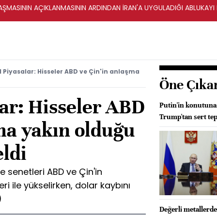
ŞMASININ AÇIKLANMASININ ARDINDAN İRAN'A UYGULADIĞI ABLUKAYI
 Piyasalar: Hisseler ABD ve Çin'in anlaşma
Öne Çıka
ar: Hisseler ABD
Putin'in konutuna 
Trump'tan sert tep
ma yakın olduğu
eldi
e senetleri ABD ve Çin'in
 ile yükselirken, dolar kaybını
)
Değerli metallerd