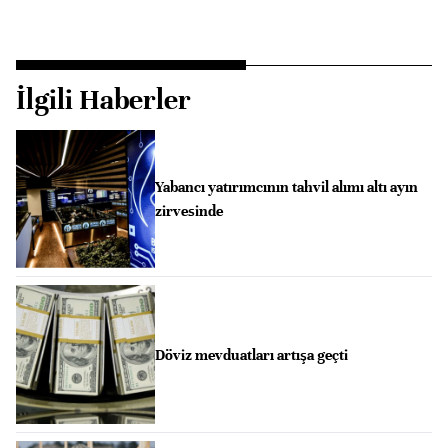
İlgili Haberler
Yabancı yatırımcının tahvil alımı altı ayın
zirvesinde
Döviz mevduatları artışa geçti