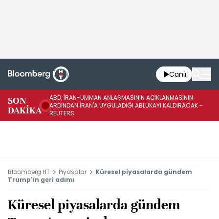
Canlı
ABD, İRAN-UMMAN ANLAŞMASININ AÇIKLANMASININ
AB
SON
ARDINDAN İRAN'A UYGULADIĞI ABLUKAYI KALDIRACAK -
GE
DAKİKA
REUTERS
UY
Bloomberg HT
Piyasalar
Küresel piyasalarda gündem
Trump'ın geri adımı
Küresel piyasalarda gündem