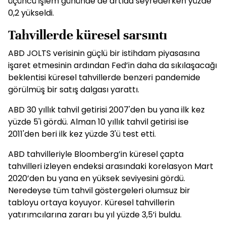
üçüncü işlem gününde de artıda seyrederken yüzde
0,2 yükseldi.
Tahvillerde küresel sarsıntı
ABD JOLTS verisinin güçlü bir istihdam piyasasına
işaret etmesinin ardından Fed’in daha da sıkılaşacağı
beklentisi küresel tahvillerde benzeri pandemide
görülmüş bir satış dalgası yarattı.
ABD 30 yıllık tahvil getirisi 2007'den bu yana ilk kez
yüzde 5'i gördü. Alman 10 yıllık tahvil getirisi ise
2011'den beri ilk kez yüzde 3'ü test etti.
ABD tahvilleriyle Bloomberg’in küresel çapta
tahvilleri izleyen endeksi arasındaki korelasyon Mart
2020’den bu yana en yüksek seviyesini gördü.
Neredeyse tüm tahvil göstergeleri olumsuz bir
tabloyu ortaya koyuyor. Küresel tahvillerin
yatırımcılarına zararı bu yıl yüzde 3,5’i buldu.