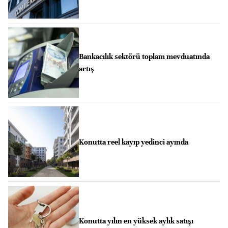
Bankacılık sektörü toplam mevduatında
artış
Konutta reel kayıp yedinci ayında
Konutta yılın en yüksek aylık satışı