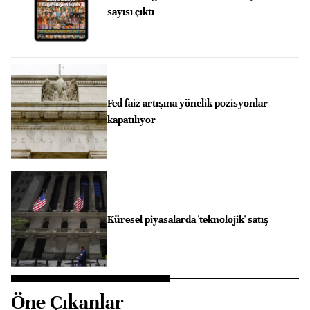
sayısı çıktı
Fed faiz artışına yönelik pozisyonlar
kapatılıyor
Küresel piyasalarda 'teknolojik' satış
Öne Çıkanlar