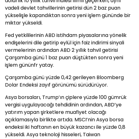
dolarlık 10 yıllık tahvil ihalesi ılımlı geçerken, aynı
vadeli devlet tahvillerinin getirisi dün 2 baz puan
yükselişle kapandıktan sonra yeni işlem gününde bir
miktar yükseldi.
Fed yetkililerinin ABD istihdam piyasalarına yönelik
endişelerini dile getirip eylül için faiz indirimi sinyali
vermelerinin ardından ABD 2 yıllık tahvil getirisi
Çarşamba günü 1 baz puan düştükten sonra yeni
işlem gününfr yatay.
Çarşamba günü yüzde 0,42 gerileyen Bloomberg
Dolar Endeksi zayıf görünümü sürüdürüyor.
Asya borsaları, Trump’ın çiplere yüzde 100 gümrük
vergisi uygulayacağı tehdidinin ardından, ABD’ye
yatırım yapan şirketlere muafiyet olacağı
açıklamasıyla birlikte artıda. MSCI’nin Asya borsa
endeksi iki haftanın en büyük kazancı ile yüzde 0,8
yükseldi. Asya teknoloji hisseleri, Taiwan