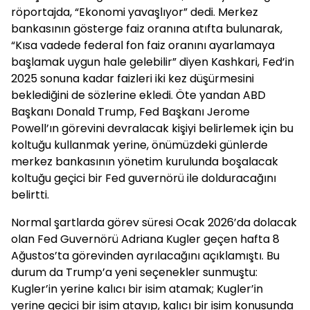
röportajda, “Ekonomi yavaşlıyor” dedi. Merkez
bankasının gösterge faiz oranına atıfta bulunarak,
“Kısa vadede federal fon faiz oranını ayarlamaya
başlamak uygun hale gelebilir” diyen Kashkari, Fed’in
2025 sonuna kadar faizleri iki kez düşürmesini
beklediğini de sözlerine ekledi. Öte yandan ABD
Başkanı Donald Trump, Fed Başkanı Jerome
Powell’ın görevini devralacak kişiyi belirlemek için bu
koltuğu kullanmak yerine, önümüzdeki günlerde
merkez bankasının yönetim kurulunda boşalacak
koltuğu geçici bir Fed guvernörü ile dolduracağını
belirtti.
Normal şartlarda görev süresi Ocak 2026’da dolacak
olan Fed Guvernörü Adriana Kugler geçen hafta 8
Ağustos’ta görevinden ayrılacağını açıklamıştı. Bu
durum da Trump’a yeni seçenekler sunmuştu:
Kugler’in yerine kalıcı bir isim atamak; Kugler’in
yerine geçici bir isim atayıp, kalıcı bir isim konusunda