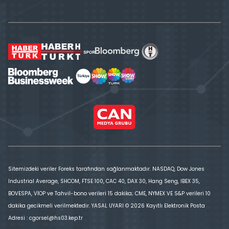
Sitemizdeki veriler Foreks tarafından sağlanmaktadır. NASDAQ, Dow Jones
Industrial Average, SHCOM, FTSE 100, CAC 40, DAX 30, Hang Seng, IBEX 35,
BOVESPA, VİOP ve Tahvil-bono verileri 15 dakika; CME, NYMEX VE S&P verileri 10
dakika gecikmeli verilmektedir. YASAL UYARI © 2026 Kayıtlı Elektronik Posta
Adresi : cgorsel@hs03.kep.tr