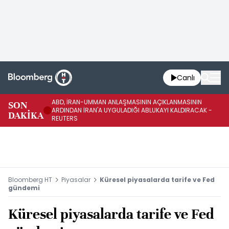
Canlı
ABD, İRAN-UMMAN ANLAŞMASININ AÇIKLANMASININ
AB
SON
ARDINDAN İRAN'A UYGULADIĞI ABLUKAYI KALDIRACAK -
GE
DAKİKA
REUTERS
UY
Bloomberg HT
Piyasalar
Küresel piyasalarda tarife ve Fed
gündemi
Küresel piyasalarda tarife ve Fed