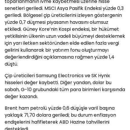
toparlanmanın ivme kaybetmesi üzerine hisse
senetleri geriledi. MSCI Asya Pasifik Endeksi yüzde 0,3
geriledi. Bölgesel çip üreticilerini izleyen göstergenin
yüzde 0,7 düşmesi piyasanın havasını olumsuz
etkiledi. Güney Kore’nin Kospi endeksi, bir hükümet
yetkilisinin ülkenin uzun vadeli büyümeyi desteklemek
için yarı iletken sektöründen elde edilen fazla vergi
gelirini kullanarak bir yatırım fonu oluşturmayı
değerlendirdiğini açıklamasına rağmen yüzde 1,4
düştü.
Çip üreticileri Samsung Electronics ve SK Hynix
hisseleri değer kaybetti. Diğer yandan, dolar bu
sabah, G-10 grubundaki tüm para birimleri karşısında
değer kazandı.
Brent ham petrolü yüzde 0,6 düşüşle varil başına
yaklaşık 71,70 dolara geriledi; bu durum enflasyon
endişelerini hafifleterek ABD Hazine tahvillerini
destekledi.