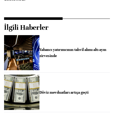
İlgili Haberler
Yabancı yatırımcının tahvil alımı altı ayın
zirvesinde
Döviz mevduatları artışa geçti