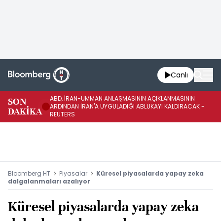
Canlı
ABD, İRAN-UMMAN ANLAŞMASININ AÇIKLANMASININ
AB
SON
ARDINDAN İRAN'A UYGULADIĞI ABLUKAYI KALDIRACAK -
GE
DAKİKA
REUTERS
UY
Bloomberg HT
Piyasalar
Küresel piyasalarda yapay zeka
dalgalanmaları azalıyor
Küresel piyasalarda yapay zeka