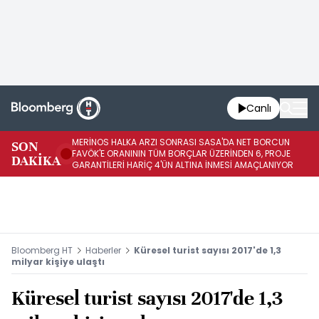
Canlı
MERİNOS HALKA ARZI SONRASI SASA'DA NET BORCUN
ME
SON
FAVÖK'E ORANININ TÜM BORÇLAR ÜZERİNDEN 6, PROJE
BÖ
DAKİKA
GARANTİLERİ HARİÇ 4'ÜN ALTINA İNMESİ AMAÇLANIYOR
KU
Bloomberg HT
Haberler
Küresel turist sayısı 2017'de 1,3
milyar kişiye ulaştı
Küresel turist sayısı 2017'de 1,3