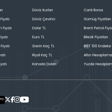
rı
Döviz Kurları
Canlı Borsa
Fiyatı
Döviz Çevirici
Gümüş Fiyatları
n Fiyatı
Dolar TL
Brent Petrol Fiya
iyatı
Euro TL
Bilezik Fiyatları
 Fiyatı
Sterin Kaç TL
BIST 100 Endeksi
yatı
Riyal Kaç TL
Altın Hesaplama
iyatı
Kanada Doları
Yüzde Hesapla