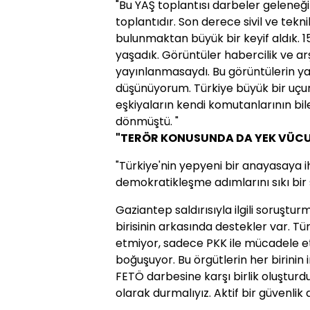
"Bu YAŞ toplantısı darbeler geleneği
toplantıdır. Son derece sivil ve tekni
bulunmaktan büyük bir keyif aldık. 
yaşadık. Görüntüler habercilik ve a
yayınlanmasaydı. Bu görüntülerin y
düşünüyorum. Türkiye büyük bir uç
eşkiyaların kendi komutanlarının bil
dönmüştü. "
"TERÖR KONUSUNDA DA YEK VÜCU
"Türkiye'nin yepyeni bir anayasaya ih
demokratikleşme adımlarını sıkı bir 
Gaziantep saldırısıyla ilgili soruştu
birisinin arkasında destekler var. 
etmiyor, sadece PKK ile mücadele et
boğuşuyor. Bu örgütlerin her birinin ir
FETÖ darbesine karşı birlik oluştur
olarak durmalıyız. Aktif bir güvenlik