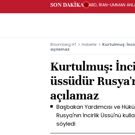
SON DAKİKA
ABD, İRAN-UMMAN ANLA
Bloomberg HT
Haberler
Kurtulmuş: İnci
açılamaz
Kurtulmuş: İnc
üssüdür Rusya'
açılamaz
Başbakan Yardımcısı ve Hük
Rusya'nın İncirlik Üssü'nü ku
söyledi