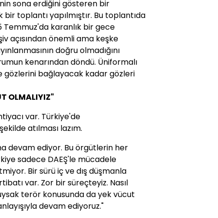
nin sona erdiğini gösteren bir
k bir toplantı yapılmıştır. Bu toplantıda
15 Temmuz'da karanlık bir gece
rşiv açısından önemli ama keşke
ayınlanmasının doğru olmadığını
urumun kenarından döndü. Üniformalı
e gözlerini bağlayacak kadar gözleri
T OLMALIYIZ"
tiyacı var. Türkiye'de
şekilde atılması lazım.
rma devam ediyor. Bu örgütlerin her
Türkiye sadece DAEŞ'le mücadele
miyor. Bir sürü iç ve dış düşmanla
tibatı var. Zor bir süreçteyiz. Nasıl
duysak terör konusunda da yek vücut
 anlayışıyla devam ediyoruz."