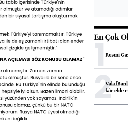
Bu tablo içerisinde Türkiye'nin
ler olmuştur ve atamadığı adımlar
en bir siyasal tartışma oluşturmak
emek Türkiye'yi tanımamaktır. Türkiye
En Çok O
1
ya ile de eş zamanlı irtibatı olan ender
usal çizgide gelişmemiştir."
Resmi Ga
MINA AÇILMASI SÖZ KONUSU OLAMAZ"
2
düze olmamıştır. Zaman zaman
kötü olmuştur. Rusya ile bir sene önce
VakıfBank
ecinde. Bu Türkiye'nin elinde bulunduğu
kâr elde e
i hepsiyle iyi olsun. Bazen limoni olabilir.
izi yüzünden yok sayamaz. İncirlik'in
 konusu olamaz, çünkü bu bir NATO
lmiyorum. Rusya NATO üyesi olmadığı
kün değildir.