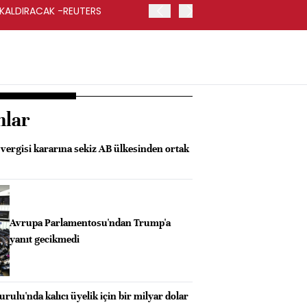
 KALDIRACAK -REUTERS
ABD DIŞİŞLERİ BAKANLIĞI
UYGULANACAK
nlar
ergisi kararına sekiz AB ülkesinden ortak
Avrupa Parlamentosu'ndan Trump'a
yanıt gecikmedi
rulu'nda kalıcı üyelik için bir milyar dolar