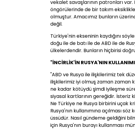
vekalet savaşlarının patronları var. 
öngörülerinde de bir takım eksiklik
olmuştur. Amacımız bunların üzerind
değil.
Türkiye'nin ekseninin kaydığını söyl
doğu ile de batı ile de ABD ile de Rus
ülkelerdendir. Bunların hiçbirisi doğr
"İNCİRLİK'İN RUSYA'NIN KULLANI
"ABD ve Rusya ile ilişkilerimiz tek 
ilişkilerimiz iyi olmuş zaman zaman 
ne kadar kötüydü şimdi iyileşme sür
siyasal kartlarının gereğidir. İsteriz k
Ne Türkiye ne Rusya birbirini uçak kr
Rusya'nın kullanımına açılması söz
üssüdür. Nasıl gündeme geldiğini bi
için Rusya'nın burayı kullanması müm