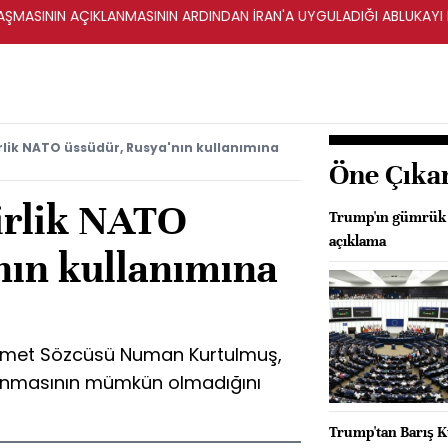
ŞMASININ AÇIKLANMASININ ARDINDAN İRAN'A UYGULADIĞI ABLUKAYI
rlik NATO üssüdür, Rusya'nın kullanımına
Öne Çıka
irlik NATO
Trump'ın gümrük v
açıklama
nın kullanımına
ümet Sözcüsü Numan Kurtulmuş,
llanmasının mümkün olmadığını
Trump'tan Barış Ku