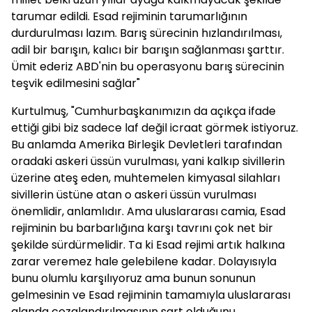
tarumar edildi. Esad rejiminin tarumarlığının
durdurulması lazım. Barış sürecinin hızlandırılması,
adil bir barışın, kalıcı bir barışın sağlanması şarttır.
Ümit ederiz ABD'nin bu operasyonu barış sürecinin
teşvik edilmesini sağlar"
Kurtulmuş, "Cumhurbaşkanımızın da açıkça ifade
ettiği gibi biz sadece laf değil icraat görmek istiyoruz.
Bu anlamda Amerika Birleşik Devletleri tarafından
oradaki askeri üssün vurulması, yani kalkıp sivillerin
üzerine ateş eden, muhtemelen kimyasal silahları
sivillerin üstüne atan o askeri üssün vurulması
önemlidir, anlamlıdır. Ama uluslararası camia, Esad
rejiminin bu barbarlığına karşı tavrını çok net bir
şekilde sürdürmelidir. Ta ki Esad rejimi artık halkına
zarar veremez hale gelebilene kadar. Dolayısıyla
bunu olumlu karşılıyoruz ama bunun sonunun
gelmesinin ve Esad rejiminin tamamıyla uluslararası
alanda cezalandırılmasının şart olduğunu