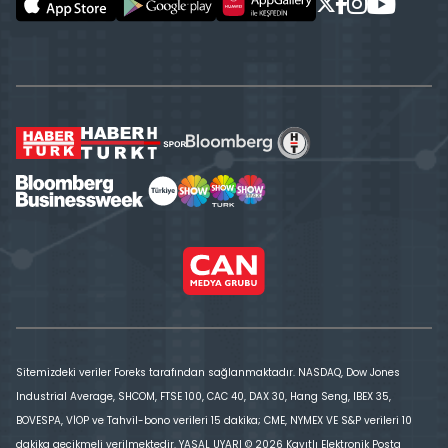
Sitemizdeki veriler Foreks tarafından sağlanmaktadır. NASDAQ, Dow Jones
Industrial Average, SHCOM, FTSE 100, CAC 40, DAX 30, Hang Seng, IBEX 35,
BOVESPA, VİOP ve Tahvil-bono verileri 15 dakika; CME, NYMEX VE S&P verileri 10
dakika gecikmeli verilmektedir. YASAL UYARI © 2026 Kayıtlı Elektronik Posta