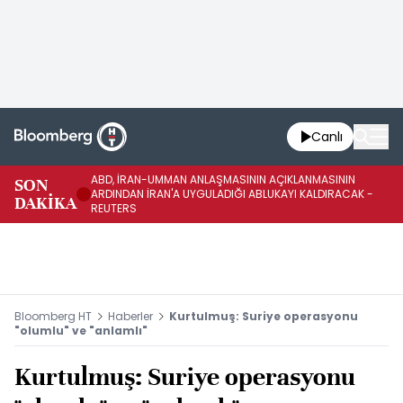
Canlı
ABD, İRAN-UMMAN ANLAŞMASININ AÇIKLANMASININ
AB
SON
ARDINDAN İRAN'A UYGULADIĞI ABLUKAYI KALDIRACAK -
GE
DAKİKA
REUTERS
UY
Bloomberg HT
Haberler
Kurtulmuş: Suriye operasyonu
"olumlu" ve "anlamlı"
Kurtulmuş: Suriye operasyonu